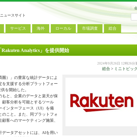
ニュースサイト
サービス
海外
ローカル
市場調査
総合
連
新サービス
iPhoneニュース
地方電波調査
端末市場
ミニトピックス
ートフォン
アプリ
Androidニュース
地方展示会
サービス市場
アンケート
ten Analytics」を提供開始
レット
コンテンツ
Windowsニュース
被災地復興状況
2024年9月26日 12時26
総合
>
ミニトピッ
電話
MVNO
国際規格
ローカル向けサービス
済圏）」の豊富な統計データによ
料金プラン
海外展示会
定を支援する分析プラットフォー
本格提供を開始した。
M2M
電力小売
インバウンド
のもと、企業のデータと楽天が保
、顧客分析を可能とするツール
Fiルーター
現地サービス
インターフェース（UI）を備
アラブル端末
とのこと。また、同プラットフォ
社顧客へのマーケティング施策、
コン
データアセットには、AIを用い
ット