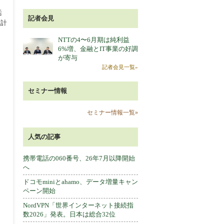
活
記者会見
推計
NTTの4〜6月期は純利益
6%増、金融とIT事業の好調
が寄与
記者会見一覧»
セミナー情報
セミナー情報一覧»
人気の記事
携帯電話の060番号、26年7月以降開始
へ
ドコモminiとahamo、データ増量キャン
ペーン開始
NordVPN「世界インターネット接続指
数2026」発表。日本は総合32位