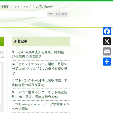
会社概要
サイトマップ
お問い合わせ
Facebo
新着記事
X
NTTが4〜6月期決算を発表、純利益
分更新
クス
2748億円で増収増益
Email
au「セカンドナンバー」開始。月額550
円で1台のスマホで2つの番号を使い分
共
け
有
ソフトバンク4〜6月期は増収増益、非
通信分野の成長が寄与
NordVPN「世界インターネット接続指
数2026」発表。日本は総合32位
ドコモminiとahamo、データ増量キャン
ペーン開始