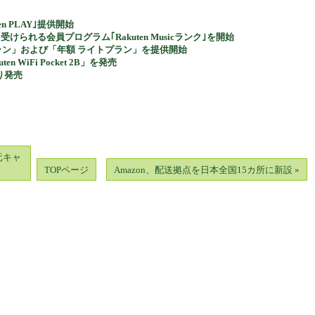
 PLAY｣提供開始
を受けられる会員プログラム｢Rakuten Musicランク｣を開始
ードプラン」および「年額 ライトプラン」を提供開始
 WiFi Pocket 2B」を発売
より発売
元キャ
TOPページ
Amazon、配送拠点を日本全国15カ所に新設 »