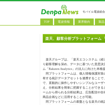
モバイル電波総合
TOP
電波情報
業界動向
製品
電波測定
コンサルティング
AI関
基地局ニュース
決算情報
スマ
楽天、顧客分析プラットフォーム 「Raku
モバイル政策
M&A/業務提携
タブ
公衆無線LAN
長期計画
携帯
楽天グループは、「楽天エコシステム（経
料金改定
SIM
り顧客理解を深め、データに基づいた意思決
ム「Rakuten Analytics」の法人に向けた
IoT/
同プラットフォームは、個人情報保護対策
有する統計データアセットを連携することで
Wi-
で、直観的に操作しやすいシンプルなユーザー
ウェ
え、分析結果を簡単に把握することができる
ームから得られる分析結果は、広告配信や自
パソ
商品企画などに活用することが可能。
同プラットフォームの基盤となる楽天の統計
ロボ