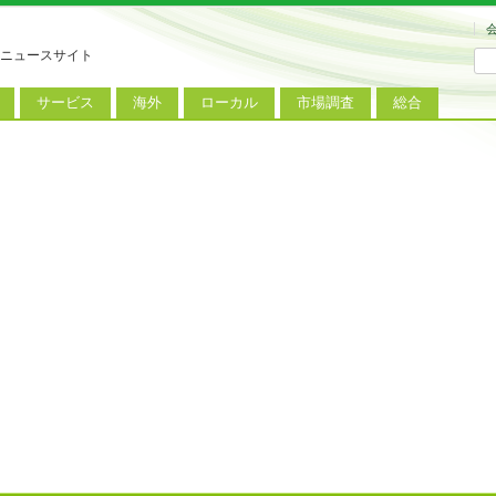
ニュースサイト
サービス
海外
ローカル
市場調査
総合
連
新サービス
iPhoneニュース
地方電波調査
端末市場
ミニトピックス
ートフォン
アプリ
Androidニュース
地方展示会
サービス市場
アンケート
レット
コンテンツ
Windowsニュース
被災地復興状況
電話
MVNO
国際規格
ローカル向けサービス
料金プラン
海外展示会
M2M
電力小売
インバウンド
Fiルーター
現地サービス
アラブル端末
コン
ット