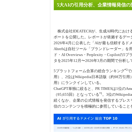
5大AIの引用分析、企業情報発信
周辺
株式会社IDEATECHが、生成AI時代にお
ポートを公開した。レポートが依拠するデータは、
2026年4月に公表した「AIが最も信頼するドメイ
Ahrefsは自社ツール「ブランドレーダー」を用い、
ド・AI Overviews・Perplexity・Copi
タを2025年12月〜2026年3月の期間で分析
*2
5プラットフォーム合算の総合ランキング
で
用）、2位はWikipedia日本語版（約98万引用）で
用）にランクインしている。
ChatGPT単独に絞ると、PR TIMESは1位のAme
*1
（95,655回）となっている
。3位のWikipe
続くなか、企業の公式情報を発信するプレス
信のコンテンツを積極的に参照していること