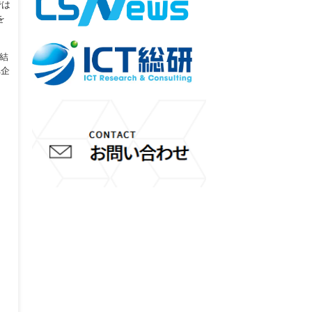
では
を
結
へ企