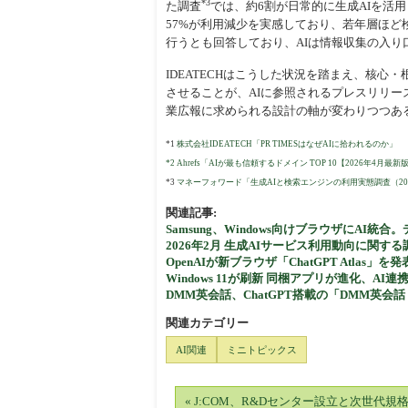
*3
た調査
では、約6割が日常的に生成AIを活用
57%が利用減少を実感しており、若年層ほど
行うとも回答しており、AIは情報収集の入
IDEATECHはこうした状況を踏まえ、核
させることが、AIに参照されるプレスリリー
業広報に求められる設計の軸が変わりつつあ
*1
株式会社IDEATECH「PR TIMESはなぜAIに拾われるのか」
*2 Ahrefs「AIが最も信頼するドメイン TOP 10【2026年4月最新
*3
マネーフォワード「生成AIと検索エンジンの利用実態調査（20
関連記事:
Samsung、Windows向けブラウザにAI
2026年2月 生成AIサービス利用動向に関する
OpenAIが新ブラウザ「ChatGPT Atlas」
Windows 11が刷新 同梱アプリが進化、AI連
DMM英会話、ChatGPT搭載の「DMM英会話 
関連カテゴリー
AI関連
ミニトピックス
« J:COM、R&Dセンター設立と次世代規格