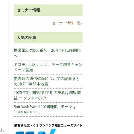
セミナー情報
セミナー情報一覧»
人気の記事
携帯電話の060番号、26年7月以降開始
へ
ドコモminiとahamo、データ増量キャン
ペーン開始
災害時の通信確保についての記事まと
め(令和8年熊本地震)
2025年3月期第2四半期の決算は増収増
益 ー ソフトバンク
SoftBank World 2026開催。テーマは
「AX for Japan」
施し