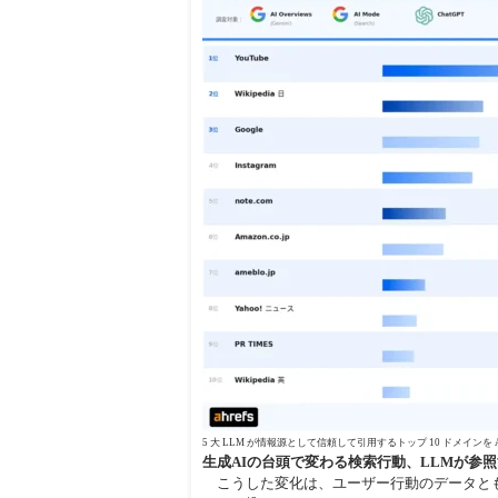
5 大 LLM が情報源として信頼して引用するトップ 10 ドメインを 
生成AIの台頭で変わる検索行動、LLMが参
こうした変化は、ユーザー行動のデータとも一