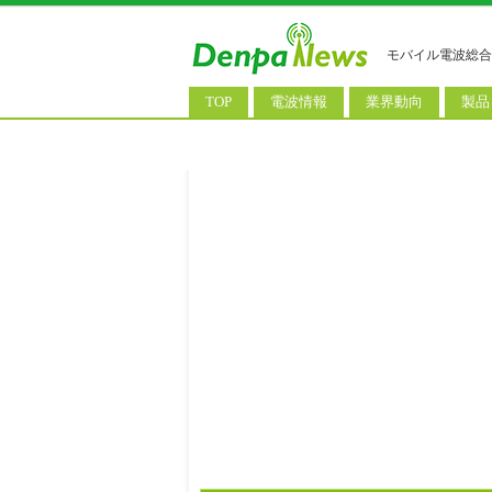
モバイル電波総合
TOP
電波情報
業界動向
製品
電波測定
コンサルティング
AI関
基地局ニュース
決算情報
スマ
モバイル政策
M&A/業務提携
タブ
公衆無線LAN
長期計画
携帯
料金改定
SIM
IoT/
Wi-
ウェ
パソ
ロボ