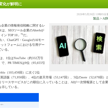
の変化が鮮明に
機器
2026年5月26日 11時05
製品
>
AI
ける企業の情報発信戦略に関するレ
SEOツール企業のAhrefsが
*1
ン TOP 10」
だ。
ChatGPT・GoogleのAIモー
lotの5プラットフォームにおける引用デー
している。
は、1位はYouTube（約332万引
、PR TIMESは9位（95,655引
blo（103,459回）に次ぐ2位
dia英語版（71,950回）、4位の楽天市場（53,147回）、5位のnote（52,679回）
リリースサービスがこの順位に入っていることは、AIが一次情報源として企
を示している。