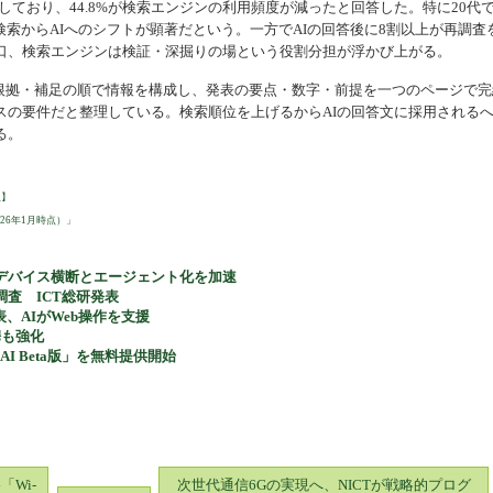
しており、44.8%が検索エンジンの利用頻度が減ったと回答した。特に20代
検索からAIへのシフトが顕著だという。一方でAIの回答後に8割以上が再調査
り口、検索エンジンは検証・深掘りの場という役割分担が浮かび上がる。
心・根拠・補足の順で情報を構成し、発表の要点・数字・前提を一つのページで完
スの要件だと整理している。検索順位を上げるからAIの回答文に採用される
る。
版】
26年1月時点）」
統合。デバイス横断とエージェント化を加速
調査 ICT総研発表
を発表、AIがWeb操作を支援
携も強化
AI Beta版」を無料提供開始
「Wi-
次世代通信6Gの実現へ、NICTが戦略的プログ