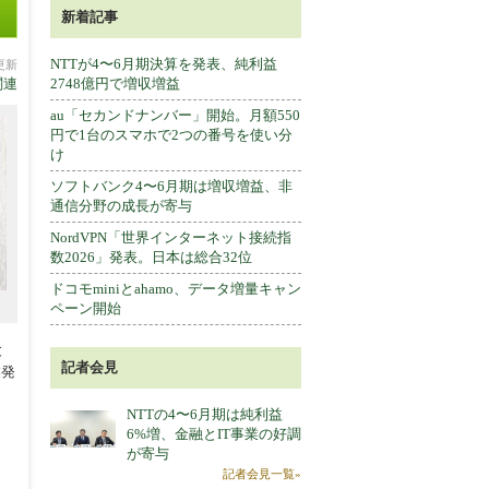
新着記事
NTTが4〜6月期決算を発表、純利益
分更新
関連
2748億円で増収増益
au「セカンドナンバー」開始。月額550
円で1台のスマホで2つの番号を使い分
け
ソフトバンク4〜6月期は増収増益、非
通信分野の成長が寄与
NordVPN「世界インターネット接続指
数2026」発表。日本は総合32位
ドコモminiとahamo、データ増量キャン
ペーン開始
と
記者会見
業発
NTTの4〜6月期は純利益
6%増、金融とIT事業の好調
が寄与
記者会見一覧»