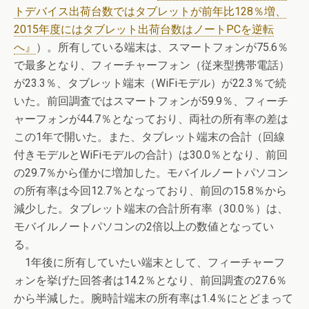
トデバイス出荷台数ではタブレットが前年比128％増、
2015年度にはタブレット出荷台数はノートPCを逆転
へ』
）。所有している端末は、スマートフォンが75.6％
で最多となり、フィーチャーフォン（従来型携帯電話）
が23.3％、タブレット端末（WiFiモデル）が22.3％で続
いた。前回調査ではスマートフォンが59.9％、フィーチ
ャーフォンが44.7％となっており、両社の所有率の差は
この1年で開いた。また、タブレット端末の合計（回線
付きモデルとWiFiモデルの合計）は30.0％となり、前回
の29.7％から僅かに増加した。モバイルノートパソコン
の所有率は今回12.7％となっており、前回の15.8％から
減少した。タブレット端末の合計所有率（30.0％）は、
モバイルノートパソコンの2倍以上の数値となってい
る。
1年後に所有していたい端末として、フィーチャーフ
ォンを挙げた回答者は14.2％となり、前回調査の27.6％
から半減した。腕時計端末の所有率は1.4％にとどまって