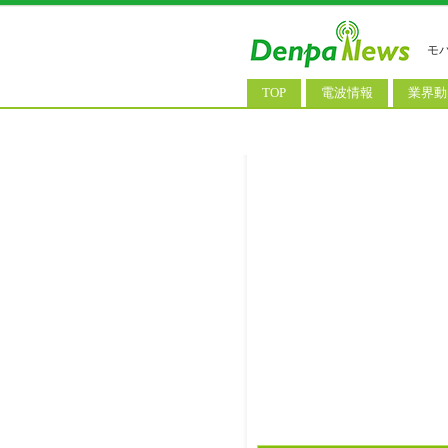
モ
TOP
電波情報
業界動
電波測定
コンサ
基地局ニュース
決算情
モバイル政策
M&A/
公衆無線LAN
長期計
料金改