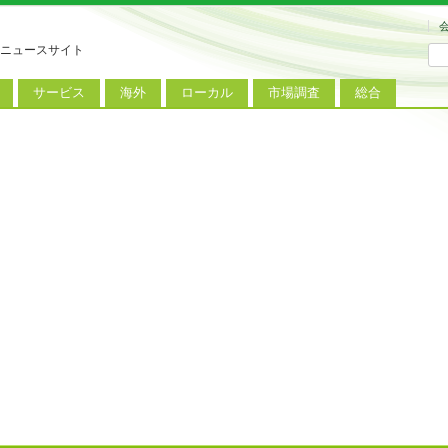
ニュースサイト
サービス
海外
ローカル
市場調査
総合
連
新サービス
iPhoneニュース
地方電波調査
端末市場
ミニトピックス
ートフォン
アプリ
Androidニュース
地方展示会
サービス市場
アンケート
レット
コンテンツ
Windowsニュース
被災地復興状況
電話
MVNO
国際規格
ローカル向けサービス
料金プラン
海外展示会
M2M
電力小売
インバウンド
Fiルーター
現地サービス
アラブル端末
コン
ット