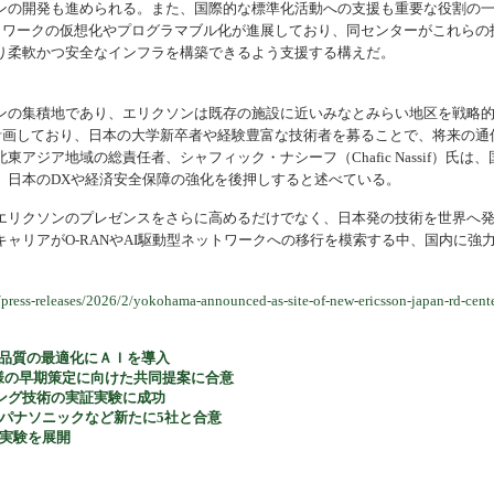
ンの開発も進められる。また、国際的な標準化活動への支援も重要な役割の
ットワークの仮想化やプログラマブル化が進展しており、同センターがこれらの
り柔軟かつ安全なインフラを構築できるよう支援する構えだ。
ンの集積地であり、エリクソンは既存の施設に近いみなとみらい地区を戦略
を計画しており、日本の大学新卒者や経験豊富な技術者を募ることで、将来の通
ジア地域の総責任者、シャフィック・ナシーフ（Chafic Nassif）氏は、
、日本のDXや経済安全保障の強化を後押しすると述べている。
エリクソンのプレゼンスをさらに高めるだけでなく、日本発の技術を世界へ
ャリアがO-RANやAI駆動型ネットワークへの移行を模索する中、国内に強
/press-releases/2026/2/yokohama-announced-as-site-of-new-ericsson-japan-rd-cent
信品質の最適化にＡＩを導入
準仕様の早期策定に向けた共同提案に合意
ング技術の実証実験に成功
、パナソニックなど新たに5社と合意
G実験を展開