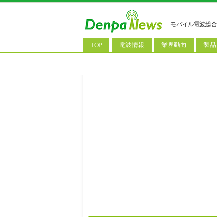
モバイル電波総合
TOP
電波情報
業界動向
製品
電波測定
コンサルティング
AI関
基地局ニュース
決算情報
スマ
モバイル政策
M&A/業務提携
タブ
公衆無線LAN
長期計画
携帯
料金改定
SIM
IoT/
Wi-
ウェ
パソ
ロボ