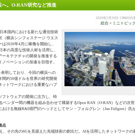
へ。O-RAN研究など推進
機器
2026年2月20日 13時00
総合
>
ミニトピッ
8日、日本国内における新たな通信技術
区（横浜シンフォステージ ウエス
は2026年4月に稼働を開始し、
。日本の高度な技術人材を活用し、
アーキテクチャの開発を推進する
イノベーションの加速を目指す。
続を表明しており、今回の横浜への
間約50億ドルを世界の研究開発
ネットワークにおける重要なハブ
ソフトウェアの開発に注力し、特
ベンダー間の機器を組み合わせて構築するOpen RAN（O-RAN）などの次
る無線R&D部門のヘッドとしてヤン・フォルグレン（Jan Fallgren）氏
拠点
え、その先の6Gを見据えた先端技術の創出だ。AIを活用したネットワークの