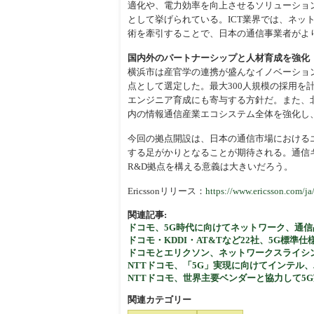
適化や、電力効率を向上させるソリューショ
として挙げられている。ICT業界では、ネ
術を牽引することで、日本の通信事業者がよ
国内外のパートナーシップと人材育成を強化
横浜市は産官学の連携が盛んなイノベーショ
点として選定した。最大300人規模の採用
エンジニア育成にも寄与する方針だ。また、北東ア
内の情報通信産業エコシステム全体を強化し
今回の拠点開設は、日本の通信市場における
する足がかりとなることが期待される。通信キ
R&D拠点を構える意義は大きいだろう。
Ericssonリリース：
https://www.ericsson.com/ja
関連記事:
ドコモ、5G時代に向けてネットワーク、通
ドコモ・KDDI・AT&Tなど22社、5G標
ドコモとエリクソン、ネットワークスライシ
NTTドコモ、「5G」実現に向けてインテル
NTTドコモ、世界主要ベンダーと協力して5
関連カテゴリー