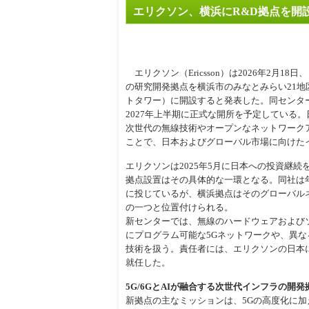
エリクソン、横浜にR&D拠点を開設
周辺
エリクソン（Ericsson）は2026年2月1
の研究開発拠点を横浜市のみなとみらい21地
トタワー）に開設すると発表した。同センター
2027年上半期に正式な開所を予定している
次世代の無線技術やオープンなネットワーク
ことで、日本およびグローバル市場に向けた
エリクソンは2025年5月に日本への投資継
拠点設置はその具体的な一環となる。同社は年
に投じているが、横浜拠点はそのグローバル
の一つと位置付けられる。
新センターでは、無線のハードウェアおよび
にプログラム可能な5Gネットワークや、異なる
技術を扱う。責任者には、エリクソンの日本におけ
就任した。
5G/6GとAIが融合する次世代インフラの開発
新拠点の主なミッションは、5Gの高度化に加