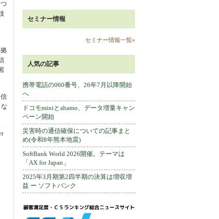
一つ
技
セミナー情報
セミナー情報一覧»
的拠
信
人気の記事
国
携帯電話の060番号、26年7月以降開始
へ
発信
力な
ドコモminiとahamo、データ増量キャン
ペーン開始
災害時の通信確保についての記事まと
er
め(令和8年熊本地震)
SoftBank World 2026開催。テーマは
「AX for Japan」
2025年3月期第2四半期の決算は増収増
益 ー ソフトバンク