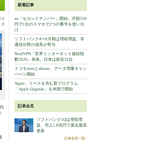
新着記事
au「セカンドナンバー」開始。月額550
分更新
クス
円で1台のスマホで2つの番号を使い分
け
ソフトバンク4〜6月期は増収増益、非
通信分野の成長が寄与
NordVPN「世界インターネット接続指
数2026」発表。日本は総合32位
ドコモminiとahamo、データ増量キャン
ペーン開始
Apple、リースを含む新プログラム
「Apple Upgrade」を米国で開始
記者会見
世代
が
ソフトバンク1Qは増収増
益、売上1.8兆円で過去最高
更新
最
記者会見一覧»