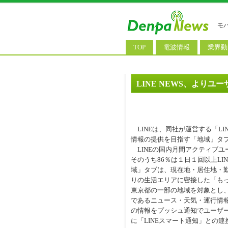
モ
TOP
電波情報
業界動
電波測定
コンサ
基地局ニュース
決算情
LINE NEWS、より
モバイル政策
M&A/
公衆無線LAN
長期計
LINEは、同社が運営する「LI
料金改
情報の提供を目指す「地域」タ
LINEの国内月間アクティブユー
そのうち86％は１日１回以上L
域」タブは、現在地・居住地・
りの生活エリアに密接した「も
東京都の一部の地域を対象とし
であるニュース・天気・運行情
の情報をプッシュ通知でユーザー
に「LINEスマート通知」との