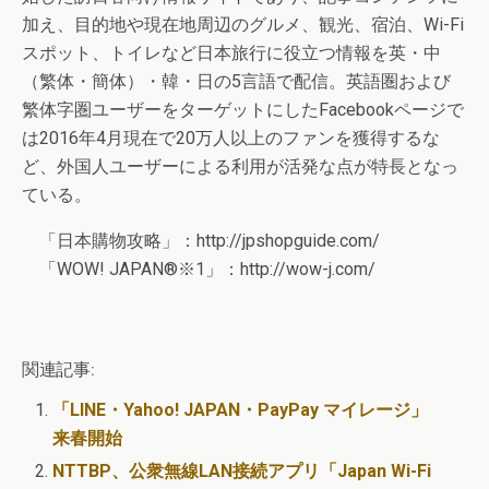
加え、目的地や現在地周辺のグルメ、観光、宿泊、Wi-Fi
スポット、トイレなど日本旅行に役立つ情報を英・中
（繁体・簡体）・韓・日の5言語で配信。英語圏および
繁体字圏ユーザーをターゲットにしたFacebookページで
は2016年4月現在で20万人以上のファンを獲得するな
ど、外国人ユーザーによる利用が活発な点が特長となっ
ている。
「日本購物攻略」：http://jpshopguide.com/
「WOW! JAPAN®※1」：http://wow-j.com/
関連記事:
「LINE・Yahoo! JAPAN・PayPay マイレージ」
来春開始
NTTBP、公衆無線LAN接続アプリ「Japan Wi-Fi