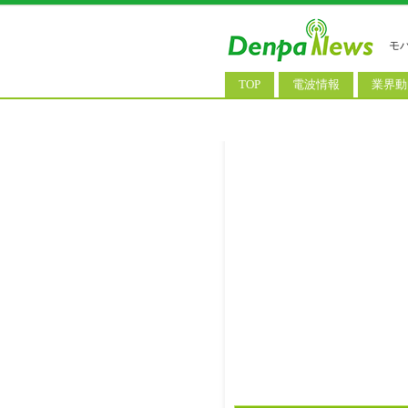
モ
TOP
電波情報
業界動
電波測定
コンサ
基地局ニュース
決算情
モバイル政策
M&A/
公衆無線LAN
長期計
料金改