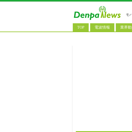
モ
TOP
電波情報
業界動
電波測定
コンサ
基地局ニュース
決算情
モバイル政策
M&A/
公衆無線LAN
長期計
料金改