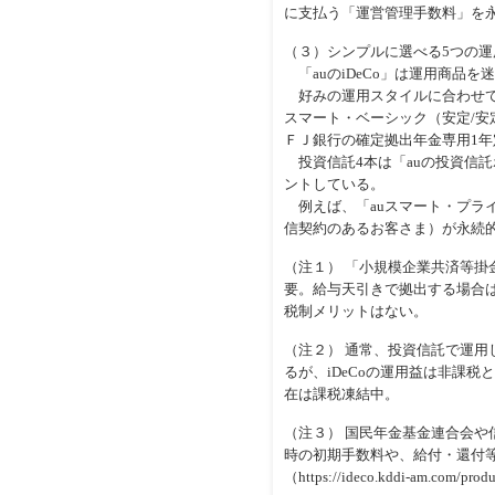
に支払う「運営管理手数料」を
（３）シンプルに選べる5つの
「auのiDeCo」は運用商品
好みの運用スタイルに合わせて
スマート・ベーシック（安定/安
ＦＪ銀行の確定拠出年金専用1年
投資信託4本は「auの投資信託
ントしている。
例えば、「auスマート・プライム
信契約のあるお客さま）が永続
（注１） 「小規模企業共済等
要。給与天引きで拠出する場合は
税制メリットはない。
（注２） 通常、投資信託で運用し
るが、iDeCoの運用益は非課税
在は課税凍結中。
（注３） 国民年金基金連合会や
時の初期手数料や、給付・還付
（https://ideco.kddi-am.com