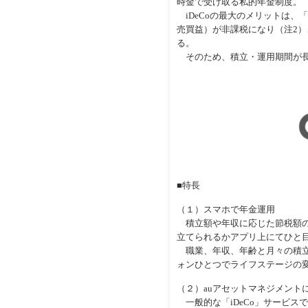
時金で受け取る私的年金制度。
iDeCoの最大のメリットは、
売買益）が非課税になり（注2
る。
そのため、積立・運用期間が長
■特長
（１）スマホで年金運用
積立額や年収に応じた節税額のシ
立てられるかアプリ上にてひと
職業、年収、年齢と月々の積立
ォンひとつでライフステージの
（２）auアセットマネジメント
一般的な「iDeCo」サービスで