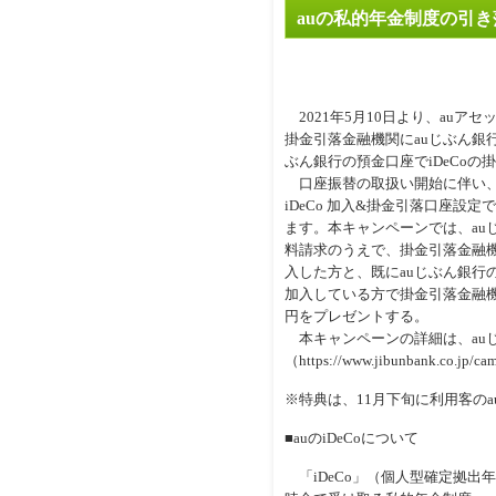
auの私的年金制度の引き
2021年5月10日より、auアセ
掛金引落金融機関にauじぶん銀
ぶん銀行の預金口座でiDeCo
口座振替の取扱い開始に伴い、au
iDeCo 加入&掛金引落口座設定
ます。本キャンペーンでは、auじ
料請求のうえで、掛金引落金融機関
入した方と、既にauじぶん銀行の
加入している方で掛金引落金融機関
円をプレゼントする。
本キャンペーンの詳細は、au
（https://www.jibunbank.co.jp/
※特典は、11月下旬に利用客の
■auのiDeCoについて
「iDeCo」（個人型確定拠出