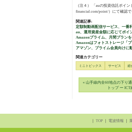
（注４） 「auの投資信託ポイント
financial.com/point/）にて確
関連記事:
定額制動画配信サービス、一番利
au、運用資産金額に応じてポイン
Amazonプライム、月間プランを
Amazonはフォトストレージ
アマゾン、プライム会員向けに
関連カテゴリー
ミニトピックス
サービス
総
« 山手線内全60地点の下り
トップ ー IC
｜
TOP
｜
電波情報
｜