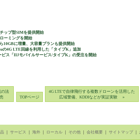
、チップ型SIMを提供開始
際ローミングを開始
から10GBに増量、大容量プランも提供開始
uの4G LTE回線を利用した「タイプK」追加
サービス「IIJモバイルサービス/タイプK」の受注を開始
載の法
4G LTEで自律飛行する複数ドローンを活用した
発売
TOPページ
広域警備、KDDIなどが実証実験 »
品
｜
サービス
｜
海外
｜
ローカル
｜
その他
｜
会社概要
｜
サイトマップ
｜