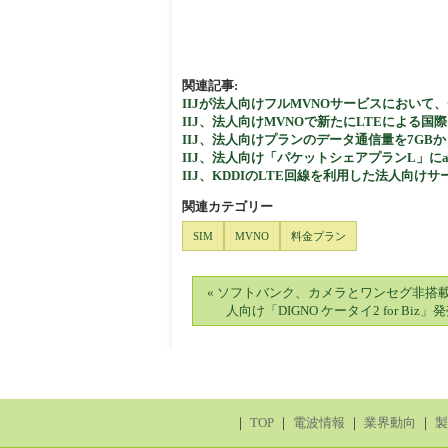
関連記事:
IIJが法人向けフルMVNOサービスにおいて
IIJ、法人向けMVNOで新たにLTEによる国
IIJ、法人向けプランのデータ通信量を7GB
IIJ、法人向け「パケットシェアプランL」にa
IIJ、KDDIのLTE回線を利用した法人向け
関連カテゴリー
SIM
MVNO
料金プラン
« ソフトバンク、カメラとワンセグ非搭
人向け「DIGNO ケータイ2 for Biz」
｜
TOP
｜
電波情報
｜
業界動向
｜
製