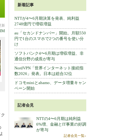
新着記事
NTTが4〜6月期決算を発表、純利益
2748億円で増収増益
分更新
SIM
au「セカンドナンバー」開始。月額550
円で1台のスマホで2つの番号を使い分
け
ソフトバンク4〜6月期は増収増益、非
通信分野の成長が寄与
NordVPN「世界インターネット接続指
数2026」発表。日本は総合32位
ドコモminiとahamo、データ増量キャン
ペーン開始
記者会見
イク
NTTの4〜6月期は純利益
6%増、金融とIT事業の好調
の
が寄与
よ
記者会見一覧»