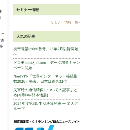
セミナー情報
理
荷
セミナー情報一覧»
って
人気の記事
タ通
多
携帯電話の060番号、26年7月以降開始
へ
ドコモminiとahamo、データ増量キャン
ペーン開始
NordVPN「世界インターネット接続指
数2026」発表。日本は総合32位
災害時の通信確保についての記事まと
め(令和8年熊本地震)
2024年度第3四半期決算発表 ー 楽天グ
ループ