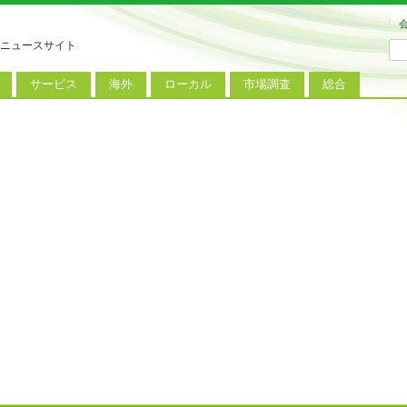
ニュースサイト
サービス
海外
ローカル
市場調査
総合
連
新サービス
iPhoneニュース
地方電波調査
端末市場
ミニトピックス
ートフォン
アプリ
Androidニュース
地方展示会
サービス市場
アンケート
レット
コンテンツ
Windowsニュース
被災地復興状況
電話
MVNO
国際規格
ローカル向けサービス
料金プラン
海外展示会
M2M
電力小売
インバウンド
Fiルーター
現地サービス
アラブル端末
コン
ット