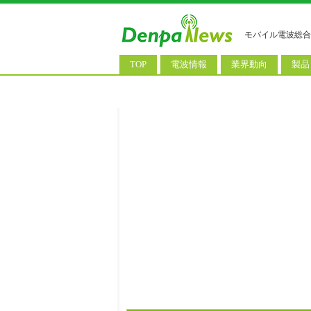
モバイル電波総合
TOP
電波情報
業界動向
製品
電波測定
コンサルティング
AI関
基地局ニュース
決算情報
スマ
モバイル政策
M&A/業務提携
タブ
公衆無線LAN
長期計画
携帯
料金改定
SIM
IoT/
Wi-
ウェ
パソ
ロボ