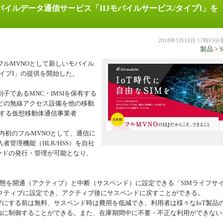
バイルデータ通信サービス「IIJモバイルサービス/タイプI」を
機器
2018年3月16日 17時05
製品
>
フルMVNOとして新しいモバイル
タイプI」の提供を開始した。
子であるMNC・IMSIを保有する
どの無線アクセス設備を他の移動
営する仮想移動体通信事業者
る国内初のフルMVNOとして、通信に
管理機能（HLR/HSS）を自社
ードの発行・管理が可能となり、
。
の状態を開通（アクティブ）と中断（サスペンド）に設定できる「SIMライフサ
クティブに設定でき、アクティブ後にサスペンドに戻すことができる。
にする前は無料、サスペンド時は費用を低減でき、利用者は様々なIoT製品
自由に制御することができる。また、在庫期間中に不要・不正な利用ができない