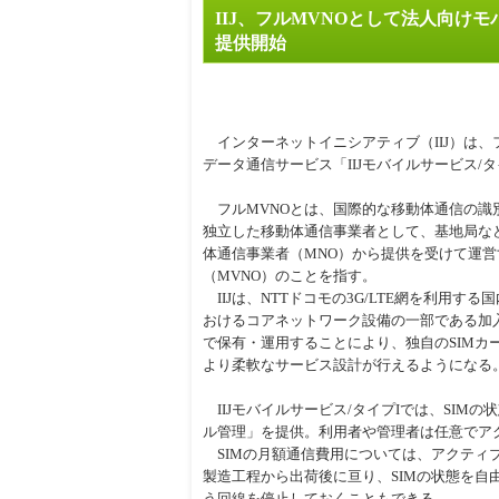
IIJ、フルMVNOとして法人向けモ
周辺
提供開始
インターネットイニシアティブ（IIJ）は、
データ通信サービス「IIJモバイルサービス/
フルMVNOとは、国際的な移動体通信の識別
独立した移動体通信事業者として、基地局な
体通信事業者（MNO）から提供を受けて運
（MVNO）のことを指す。
IIJは、NTTドコモの3G/LTE網を利用す
おけるコアネットワーク設備の一部である加入者
で保有・運用することにより、独自のSIMカ
より柔軟なサービス設計が行えるようになる
IIJモバイルサービス/タイプIでは、SIM
ル管理」を提供。利用者や管理者は任意でア
SIMの月額通信費用については、アクティブ
製造工程から出荷後に亘り、SIMの状態を
う回線を停止しておくこともできる。