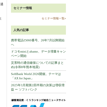
の通
セミナー情報
ミ
セミナー情報一覧»
人気の記事
携帯電話の060番号、26年7月以降開始
へ
ドコモminiとahamo、データ増量キャン
ペーン開始
災害時の通信確保についての記事まと
め(令和8年熊本地震)
SoftBank World 2026開催。テーマは
「AX for Japan」
2025年3月期第2四半期の決算は増収増
益 ー ソフトバンク