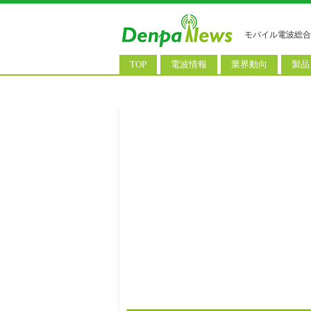
モバイル電波総合
TOP
電波情報
業界動向
製品
電波測定
コンサルティング
AI関
基地局ニュース
決算情報
スマ
モバイル政策
M&A/業務提携
タブ
公衆無線LAN
長期計画
携帯
料金改定
SIM
IoT/
Wi-
ウェ
パソ
ロボ