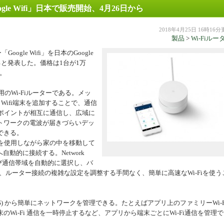
ogle Wifi」日本で販売開始、4月26日から
機器
2018年4月25日 16時16
製品
>
Wi-Fiルー
ogle Wifi」を日本のGoogle
ると発表した。価格は1台が1万
円。
家庭用のWi-Fiルーターである。メッ
e Wifi端末を追加することで、通信
ifiポイントが相互に通信し、広域に
トワークの電波が届きづらいデッ
できる。
端末を使用しながら家の中を移動して
ントへ自動的に接続する。Network
および通信帯域を自動的に選択し、バ
め、ルーター接続の複雑な設定を調整する手間なく、簡単に高速なWi-Fiを使う
id、iOS) から簡単にネットワークを管理できる。たとえばアプリ上のファミリーWi-F
Wi-Fi 通信を一時停止するなど、アプリから端末ごとにWi-Fi通信を管理