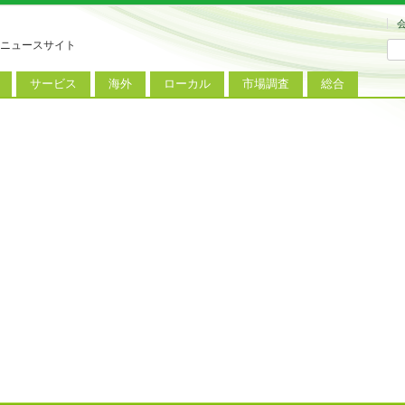
ニュースサイト
サービス
海外
ローカル
市場調査
総合
連
新サービス
iPhoneニュース
地方電波調査
端末市場
ミニトピックス
ートフォン
アプリ
Androidニュース
地方展示会
サービス市場
アンケート
レット
コンテンツ
Windowsニュース
被災地復興状況
電話
MVNO
国際規格
ローカル向けサービス
料金プラン
海外展示会
M2M
電力小売
インバウンド
Fiルーター
現地サービス
アラブル端末
コン
ット