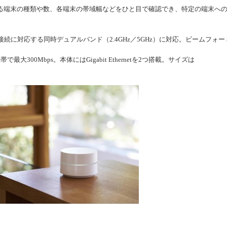
端末の種類や数、各端末の帯域幅などをひと目で確認でき、特定の端末へ
b/g/n接続に対応する同時デュアルバンド（2.4GHz／5GHz）に対応。ビームフォー
で最大300Mbps。本体にはGigabit Ethernetを2つ搭載。サイズは