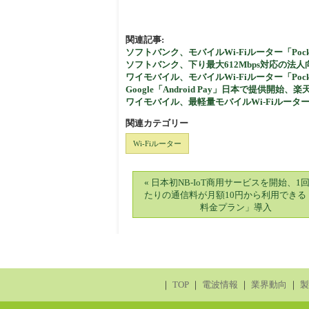
関連記事:
ソフトバンク、モバイルWi-Fiルーター「Pocket
ソフトバンク、下り最大612Mbps対応の法人向けモ
ワイモバイル、モバイルWi-Fiルーター「Pocke
Google「Android Pay」日本で提供開始、楽
ワイモバイル、最軽量モバイルWi-Fiルーター「Po
関連カテゴリー
Wi-Fiルーター
« 日本初NB-IoT商用サービスを開始、1
たりの通信料が月額10円から利用できる「
料金プラン」導入
｜
TOP
｜
電波情報
｜
業界動向
｜
製