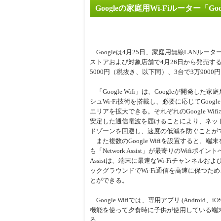
Googleの家庭用Wi-Fiルーター「Go
周辺
Googleは4月25日、家庭用無線LANルーター「Go
ストアおよび対象店舗で4月26日から発売す
5000円（税抜き、以下同）、3台で3万9000
「Google Wifi」は、Googleが開発した
シュWi-Fi技術を搭載し、必要に応じてGoogl
エリアを拡大できる。それぞれのGoogle W
安定した通信電波を届けることにより、ネッ
ドゾーンを回避し、速度の低減を防ぐことが
また複数のGoogle Wifiを設置すると、
も「Network Assist」が最寄りのWifiポイ
Assistは、端末に最速なWi-Fiチャンネル
ックグラウンドでWi-Fi通信を高速に保つた
とができる。
Google Wifiでは、専用アプリ (Andro
機能を使って夕食時に子供が使用している端末の
る。