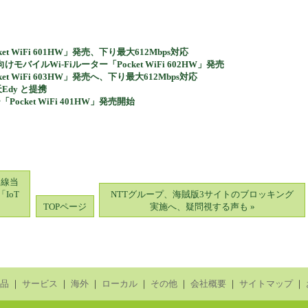
 WiFi 601HW」発売、下り最大612Mbps対応
バイルWi-Fiルーター「Pocket WiFi 602HW」発売
t WiFi 603HW」発売へ、下り最大612Mbps対応
天Edy と提携
cket WiFi 401HW」発売開始
回線当
IoT
NTTグループ、海賊版3サイトのブロッキング
TOPページ
実施へ、疑問視する声も »
品
｜
サービス
｜
海外
｜
ローカル
｜
その他
｜
会社概要
｜
サイトマップ
｜