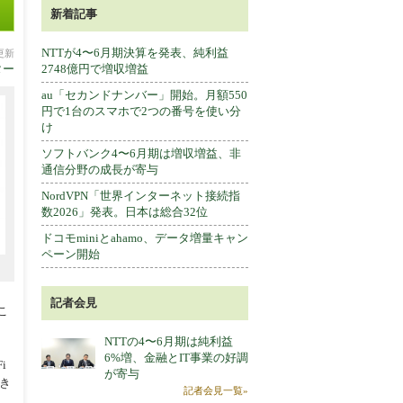
新着記事
NTTが4〜6月期決算を発表、純利益
分更新
ター
2748億円で増収増益
au「セカンドナンバー」開始。月額550
円で1台のスマホで2つの番号を使い分
け
ソフトバンク4〜6月期は増収増益、非
通信分野の成長が寄与
NordVPN「世界インターネット接続指
数2026」発表。日本は総合32位
ドコモminiとahamo、データ増量キャン
ペーン開始
記者会見
こ
NTTの4〜6月期は純利益
6%増、金融とIT事業の好調
i
が寄与
でき
記者会見一覧»