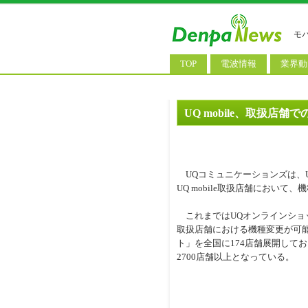
モ
TOP
電波情報
業界動
電波測定
コンサ
基地局ニュース
決算情
UQ mobile、取扱店
モバイル政策
M&A/
公衆無線LAN
長期計
UQコミュニケーションズは、
料金改
UQ mobile取扱店舗において
これまではUQオンラインショ
取扱店舗における機種変更が可能
ト」を全国に174店舗展開しており
2700店舗以上となっている。