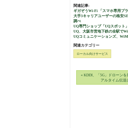
関連記事:
ギガぞうWi-Fi 「スマホ専用プラン 
大手3キャリアユーザーの格安SIM
調べ
UQ専門ショップ「UQスポット」
UQ、大阪市営地下鉄の全駅でW
UQコミュニケーションズ、WiMA
関連カテゴリー
ローカル向けサービス
« KDDI、「5G」ドローン
アルタイム伝送