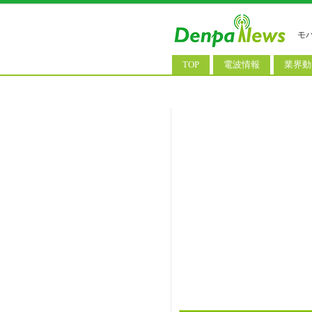
モ
TOP
電波情報
業界動
電波測定
コンサ
基地局ニュース
決算情
モバイル政策
M&A/
公衆無線LAN
長期計
料金改