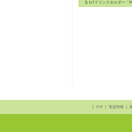
る IoTドリンクホルダー「
｜
TOP
｜
電波情報
｜