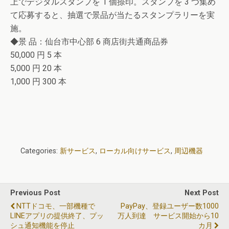
上でデジタルスタンプを 1 個捺印。スタンプを 3 つ集め
て応募すると、抽選で景品が当たるスタンプラリーを実
施。
◆景 品：仙台市中心部 6 商店街共通商品券
50,000 円 5 本
5,000 円 20 本
1,000 円 300 本
Categories:
新サービス
,
ローカル向けサービス
,
周辺機器
Previous Post
Next Post
NTTドコモ、一部機種で
PayPay、登録ユーザー数1000
LINEアプリの提供終了、プッ
万人到達 サービス開始から10
シュ通知機能を停止
カ月