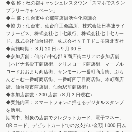
◆名 称：杜の都キャッシュレスタウン「スマホでスタン
プラリーキャンペーン」
◆主 催：仙台市中心部商店街活性化協議会
◆協 力：仙台市、仙台商工会議所、株式会社日専連ライ
フサービス、株式会社七十七銀行、株式会社七十七カー
ド、株式会社仙台銀行、株式会社ＮＴＴドコモ東北支社
◆実施時期： 8 月 20 日～9 月 30 日
◆参加店舗：仙台市中心部 9 商店街エリアの参加店舗
（ハピナ名掛丁商店街、クリスロード商店街、マーブル
ロードおおまち商店街、サンモール一番町商店街、ぶら
んど～む一番町商店街、一番町四丁目商店街、本町商店
街、仙台朝市商店街、仙台駅前商店街）
◆参加店舗数：200 店舗（8 月 2 日現在）
◆実施内容：スマートフォンに押せるデジタルスタンプ
を活用。
期間中、対象の店舗でクレジットカード、電子マネー、
QR コード、デビットカードでのお支払い金額 1,000 円以