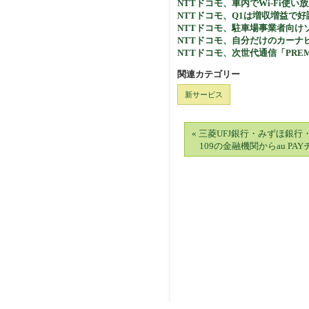
NTTドコモ、車内でWi-Fi使い放題「
NTTドコモ、Q1は増収増益で
NTTドコモ、駐車場事業者向け
NTTドコモ、自分だけのカーナ
NTTドコモ、次世代通信「PREM
関連カテゴリー
新サービス
« 三菱UFJ銀行・みずほ銀
109の金融機関からau P