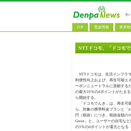
モ
TOP
電波情報
業界動
電波測定
コンサ
基地局ニュース
決算情
NTTドコモ、「ドコモ
モバイル政策
M&A/
公衆無線LAN
長期計
NTTドコモは、生活インフラ
料金改
利便性向上および、再生可能エ
ーボンニュートラルに貢献するた
の最大10％のdポイントがたまる
ら開始する。
「ドコモでんき」は、再生可能
ら、対象の携帯料金プランと「dカ
円（税抜）につき、税抜金額の1
Green」と、ユーザーの自宅
の3％のdポイントが還元となる