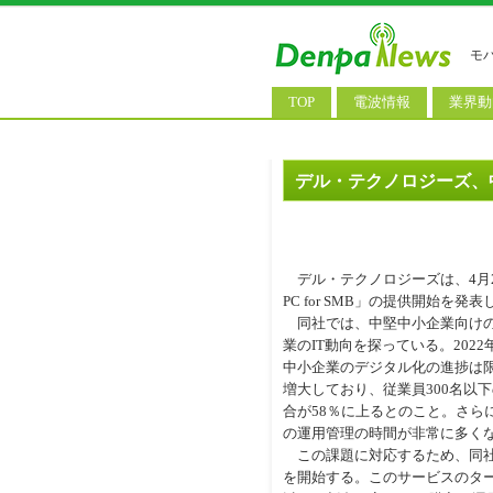
モ
TOP
電波情報
業界動
電波測定
コンサ
基地局ニュース
決算情
デル・テクノロジーズ、中小
モバイル政策
M&A/
公衆無線LAN
長期計
デル・テクノロジーズは、4月
料金改
PC for SMB」の提供開始を発表
同社では、中堅中小企業向けの
業のIT動向を探っている。20
中小企業のデジタル化の進捗は限
増大しており、従業員300名以
合が58％に上るとのこと。さら
の運用管理の時間が非常に多く
この課題に対応するため、同社では
を開始する。このサービスのタ