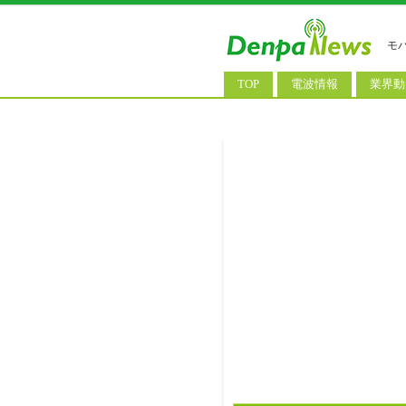
モ
TOP
電波情報
業界動
電波測定
コンサ
基地局ニュース
決算情
モバイル政策
M&A/
公衆無線LAN
長期計
料金改