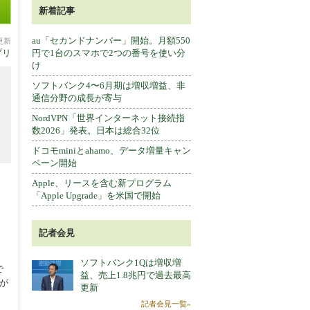
新着記事
au「セカンドナンバー」開始。月額550
分更新
プリ
円で1台のスマホで2つの番号を使い分
け
ソフトバンク4〜6月期は増収増益、非
通信分野の成長が寄与
NordVPN「世界インターネット接続指
数2026」発表。日本は総合32位
ドコモminiとahamo、データ増量キャン
ペーン開始
Apple、リースを含む新プログラム
「Apple Upgrade」を米国で開始
記者会見
ソフトバンク1Qは増収増
で
益、売上1.8兆円で過去最高
トが
更新
記者会見一覧»