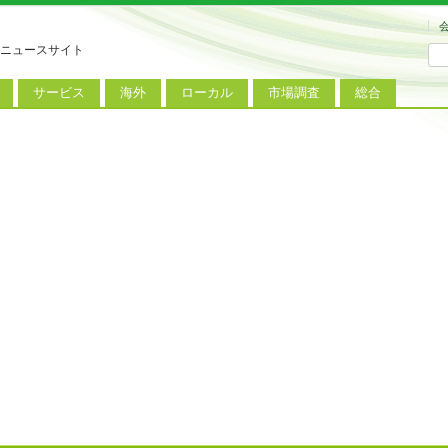
ニュースサイト
サービス
海外
ローカル
市場調査
総合
連
新サービス
iPhoneニュース
地方電波調査
端末市場
ミニトピックス
ートフォン
アプリ
Androidニュース
地方展示会
サービス市場
アンケート
レット
コンテンツ
Windowsニュース
被災地復興状況
電話
MVNO
国際規格
ローカル向けサービス
料金プラン
海外展示会
M2M
電力小売
インバウンド
Fiルーター
現地サービス
アラブル端末
コン
ット