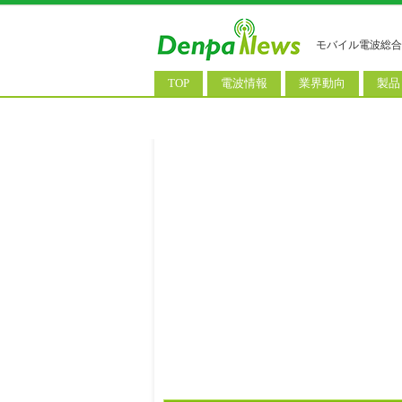
モバイル電波総合
TOP
電波情報
業界動向
製品
電波測定
コンサルティング
AI関
基地局ニュース
決算情報
スマ
モバイル政策
M&A/業務提携
タブ
公衆無線LAN
長期計画
携帯
料金改定
SIM
IoT/
Wi-
ウェ
パソ
ロボ