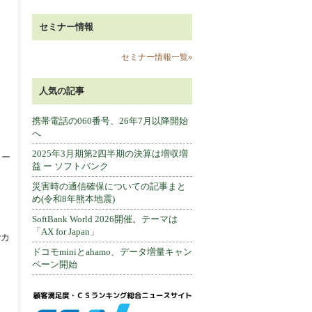
セミナー情報
セミナー情報一覧»
人気の記事
携帯電話の060番号、26年7月以降開始
へ
2025年3月期第2四半期の決算は増収増
カー
益 ー ソフトバンク
災害時の通信確保についての記事まと
め(令和8年熊本地震)
SoftBank World 2026開催。テーマは
「AX for Japan」
でカ
ドコモminiとahamo、データ増量キャン
ペーン開始