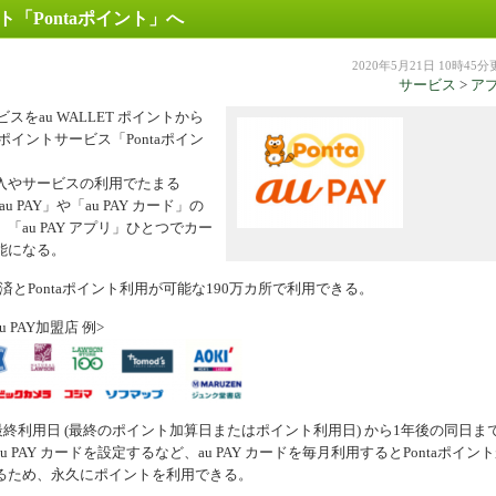
ト「Pontaポイント」へ
機器
2020年5月21日 10時45
サービス
>
ア
スをau WALLET ポイントから
イントサービス「Pontaポイン
入やサービスの利用でたまる
PAY」や「au PAY カード」の
au PAY アプリ」ひとつでカー
能になる。
決済とPontaポイント利用が可能な190万カ所で利用できる。
 PAY加盟店 例>
最終利用日 (最終のポイント加算日またはポイント利用日) から1年後の同日ま
AY カードを設定するなど、au PAY カードを毎月利用するとPontaポイン
るため、永久にポイントを利用できる。