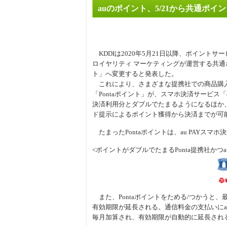
auのポイント、5/21から共通ポイン
周辺
KDDIは2020年5月21日以降、ポイントサービ
ロイヤリティ マーケティングが運営する共通ポ
ト」へ変更すると発表した。
これにより、さまざまな提携社での商品購
「Pontaポイント」が、スマホ決済サービス「au 
決済利用分とダブルでたまるようになるほか、「
ド提示によるポイント獲得から決済までが可
たまったPontaポイントは、au PAYスマホ
<ポイントがダブルでたまるPonta提携社かつau
また、Pontaポイントをためる/つかうと、
有効期限が延長される。通信料金の支払いにau P
毎月加算され、有効期限が自動的に延長され