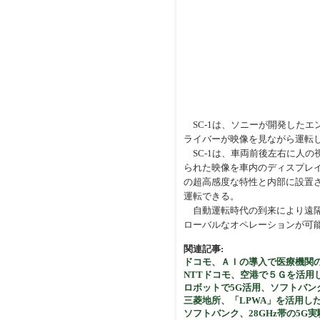
SC-1は、ソニーが開発したエ
ライバーが映像を見ながら運転
SC-1は、車両前後左右に人の
られた映像を車内のディスプレ
の超高感度な特性と内部に設置
運転できる。
自動運転時代の到来により遠隔
ローバルなオペレーションが可
関連記事:
ドコモ、ＡＩの導入で医療機関
NTTドコモ、空港で５Ｇを活用
ロボットで5G活用、ソフトバン
三菱地所、「LPWA」を活用し
ソフトバンク、28GHz帯の5