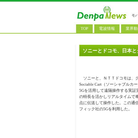
モ
TOP
電波情報
業界動
電波測定
コンサ
基地局ニュース
決算情
ソニーとドコモ、日本と
モバイル政策
M&A/
公衆無線LAN
長期計
ソニーと、ＮＴＴドコモは、グ
料金改
Sociable Cart（ソーシャブ
5Gを活用して遠隔操作する実証
の特長を活かしリアルタイムで
点に伝送して操作した。この通信
フィック社の5Gを利用した。