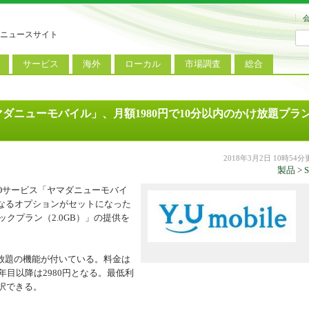
ニュースサイト
サービス
海外
ローカル
市場調査
総合
連
新サービス
iPhoneニュース
地方電波調査
端末市場
ミニトピックス
ートフォン
アプリ
Androidニュース
地方展示会
サービス市場
アンケート
ダニューモバイル」、月額1980円で10分以内のかけ放題プラ
レット
コンテンツ
Windowsニュース
被災地復興状況
電話
MVNO
国際規格
ローカル向けサービス
2018年3月2日 10時54
製品
>
料金プラン
海外展示会
VNOサービス「ヤマダニューモバイ
なるオプションがセットになった
M2M
電力小売
インバウンド
クプラン（2.0GB）」の提供を
Fiルーター
現地サービス
アラブル端末
放題の機能が付いている。料金は
年目以降は2980円となる。最低利
コン
選択できる。
ット