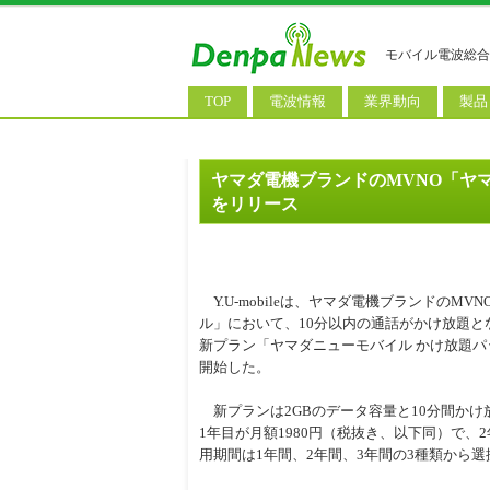
モバイル電波総合
TOP
電波情報
業界動向
製品
電波測定
コンサルティング
AI関
基地局ニュース
決算情報
スマ
ヤマダ電機ブランドのMVNO「ヤマ
をリリース
モバイル政策
M&A/業務提携
タブ
公衆無線LAN
長期計画
携帯
料金改定
SIM
Y.U-mobileは、ヤマダ電機ブランドのM
ル」において、10分以内の通話がかけ放題と
IoT/
新プラン「ヤマダニューモバイル かけ放題パッ
Wi-
開始した。
ウェ
新プランは2GBのデータ容量と10分間かけ
1年目が月額1980円（税抜き、以下同）で、2
パソ
用期間は1年間、2年間、3年間の3種類から
ロボ