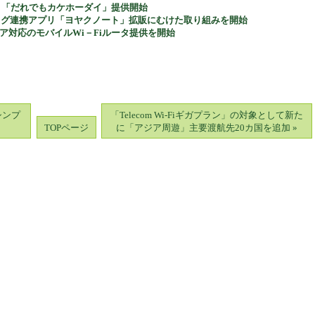
アプリ「だれでもカケホーダイ」提供開始
ログ連携アプリ「ヨヤクノート」拡販にむけた取り組みを開始
リア対応のモバイルWi－Fiルータ提供を開始
シンプ
「Telecom Wi-Fiギガプラン」の対象として新た
TOPページ
に「アジア周遊」主要渡航先20カ国を追加 »