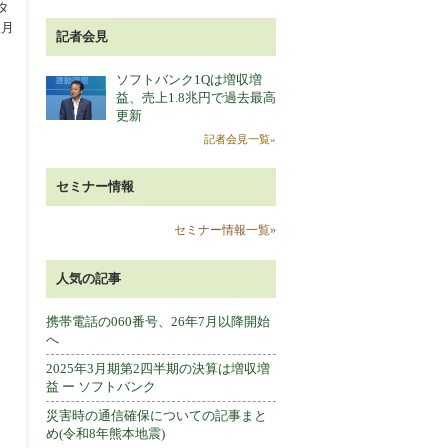
タ
翌⽉
記者会見
ソフトバンク1Qは増収増
益、売上1.8兆円で過去最高
更新
記者会見一覧»
セミナー情報
セミナー情報一覧»
人気の記事
携帯電話の060番号、26年7月以降開始
へ
2025年3月期第2四半期の決算は増収増
益 ー ソフトバンク
災害時の通信確保についての記事まと
め(令和8年熊本地震)