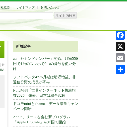
会社概要
サイトマップ
お問い合わせ
Facebo
ン
新着記事
X
au「セカンドナンバー」開始。月額550
円で1台のスマホで2つの番号を使い分
分更新
Email
け
SIM
ソフトバンク4〜6月期は増収増益、非
共
通信分野の成長が寄与
有
NordVPN「世界インターネット接続指
数2026」発表。日本は総合32位
ドコモminiとahamo、データ増量キャン
ペーン開始
Apple、リースを含む新プログラム
「Apple Upgrade」を米国で開始