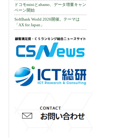
ドコモminiとahamo、データ増量キャン
ペーン開始
SoftBank World 2026開催。テーマは
「AX for Japan」