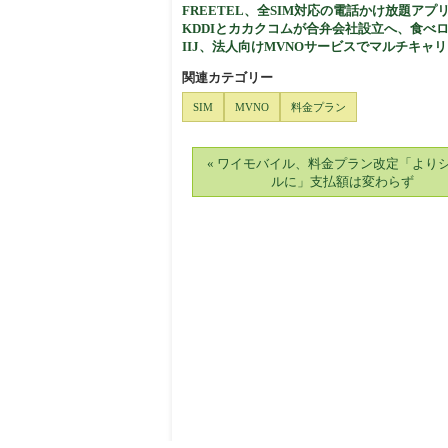
FREETEL、全SIM対応の電話かけ放題
KDDIとカカクコムが合弁会社設立へ、食べ
IIJ、法人向けMVNOサービスでマルチキャ
関連カテゴリー
SIM
MVNO
料金プラン
« ワイモバイル、料金プラン改定「より
ルに」支払額は変わらず