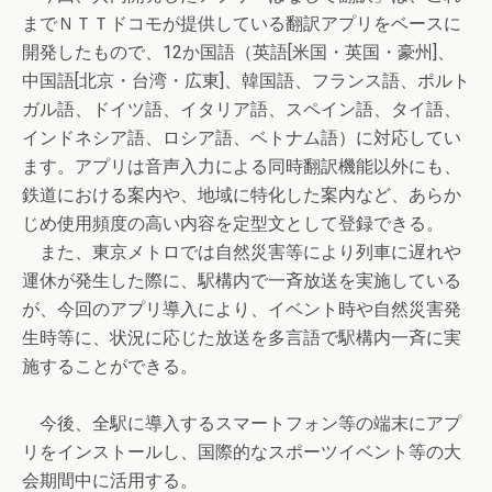
までＮＴＴドコモが提供している翻訳アプリをベースに
開発したもので、12か国語（英語[米国・英国・豪州]、
中国語[北京・台湾・広東]、韓国語、フランス語、ポルト
ガル語、ドイツ語、イタリア語、スペイン語、タイ語、
インドネシア語、ロシア語、ベトナム語）に対応してい
ます。アプリは音声入力による同時翻訳機能以外にも、
鉄道における案内や、地域に特化した案内など、あらか
じめ使用頻度の高い内容を定型文として登録できる。
また、東京メトロでは自然災害等により列車に遅れや
運休が発生した際に、駅構内で一斉放送を実施している
が、今回のアプリ導入により、イベント時や自然災害発
生時等に、状況に応じた放送を多言語で駅構内一斉に実
施することができる。
今後、全駅に導入するスマートフォン等の端末にアプ
リをインストールし、国際的なスポーツイベント等の大
会期間中に活用する。