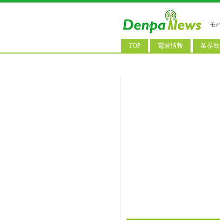
モ
TOP
電波情報
業界動
電波測定
コンサ
基地局ニュース
決算情
モバイル政策
M&A/
公衆無線LAN
長期計
料金改