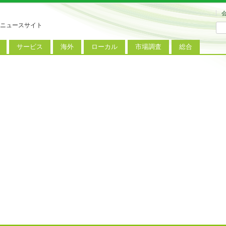
ニュースサイト
サービス
海外
ローカル
市場調査
総合
連
新サービス
iPhoneニュース
地方電波調査
端末市場
ミニトピックス
ートフォン
アプリ
Androidニュース
地方展示会
サービス市場
アンケート
レット
コンテンツ
Windowsニュース
被災地復興状況
電話
MVNO
国際規格
ローカル向けサービス
料金プラン
海外展示会
M2M
電力小売
インバウンド
Fiルーター
現地サービス
アラブル端末
コン
ット