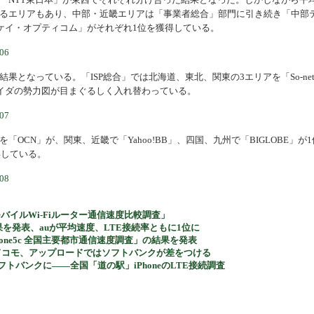
を超えるエリアもあり、中部・近畿エリアは「事業者総合」部門に引き続き「中部
ケイ・オプティコム」がそれぞれ1位を獲得している。
果となっている。「ISP総合」では北海道、東北、関東の3エリアを「So-ne
イダの勢力図が目まぐるしく入れ替わっている。
OCN」が、関東、近畿で「Yahoo!BB」、四国、九州で「BIGLOBE」が1
得している。
バイルWi-Fiルーター通信速度比較調査」
果を発表、auが平均速度、LTE接続率ともに1位に
iPhone5c 全国主要都市通信速度調査」の結果を発表
はドコモ、アップロードではソフトバンクが差をつける
フトバンクに――全国「道の駅」iPhoneのLTE接続調査