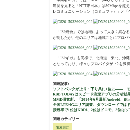
速度を見ると「NTT東日本」は80Mbps
レコミュニケーション（コミュファ）」と「
「ISP総合」では地域によって大きく異なる結
が制したが、他のエリアは地域ごとにプロバ
「ISPギガ」も同様で、北海道、東北、沖縄を「
となっており、様々なプロバイダが1位を獲
関連記事:
ソフトバンクが上り・下り共に1位に――「モ
RBB TODAYはスピード測定アプリの分析結
MMD研究所、「2014年6月最新Android、
全国LTE/4Gエリア調査、ダウンロードで
接続率で1位はKDDI、2位はドコモ、3位はソ
関連カテゴリー
電波測定