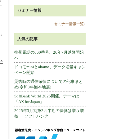
テ
セミナー情報
セミナー情報一覧»
t」
人気の記事
携帯電話の060番号、26年7月以降開始
へ
位
ドコモminiとahamo、データ増量キャン
ペーン開始
災害時の通信確保についての記事まと
め(令和8年熊本地震)
SoftBank World 2026開催。テーマは
「AX for Japan」
2025年3月期第2四半期の決算は増収増
益 ー ソフトバンク