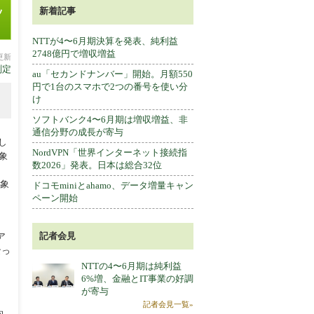
ッ
新着記事
NTTが4〜6月期決算を発表、純利益
2748億円で増収増益
分更新
測定
au「セカンドナンバー」開始。月額550
円で1台のスマホで2つの番号を使い分
け
ソフトバンク4〜6月期は増収増益、非
通信分野の成長が寄与
し
NordVPN「世界インターネット接続指
対象
数2026」発表。日本は総合32位
対象
ドコモminiとahamo、データ増量キャン
ペーン開始
記者会見
ア
なっ
NTTの4〜6月期は純利益
6%増、金融とIT事業の好調
が寄与
記者会見一覧»
均