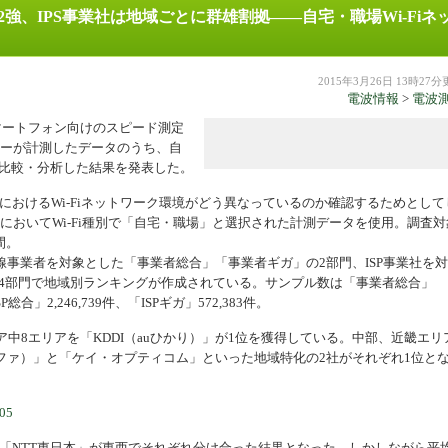
2強、IPS事業社は地域ごとに群雄割拠――自宅・職場Wi-Fiネ
機器
2015年3月26日 13時27
電波情報
>
電波
マートフォン向けのスピード測定
のユーザーが計測したデータのうち、自
を比較・分析した結果を発表した。
におけるWi-Fiネットワーク環境がどう異なっているのか確認するためとして
T」の使用においてWi-Fi種別で「自宅・職場」と選択された計測データを使用。調査
間。
事業者を対象とした「事業者総合」「事業者ギガ」の2部門、ISP事業社を
、計4部門で地域別ランキングが作成されている。サンプル数は「事業者総合」
P総合」2,246,739件、「ISPギガ」572,383件。
中8エリアを「KDDI（auひかり）」が1位を獲得している。中部、近畿エリ
ファ）」と「ケイ・オプティコム」といった地域特化の2社がそれぞれ1位と
」と「NTT東日本」が東西でそれぞれ分け合った結果となった。しかしながら平