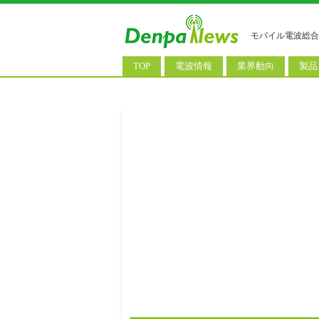
モバイル電波総合
TOP
電波情報
業界動向
製品
電波測定
コンサルティング
AI関
基地局ニュース
決算情報
スマ
モバイル政策
M&A/業務提携
タブ
公衆無線LAN
長期計画
携帯
料金改定
SIM
IoT/
Wi-
ウェ
パソ
ロボ