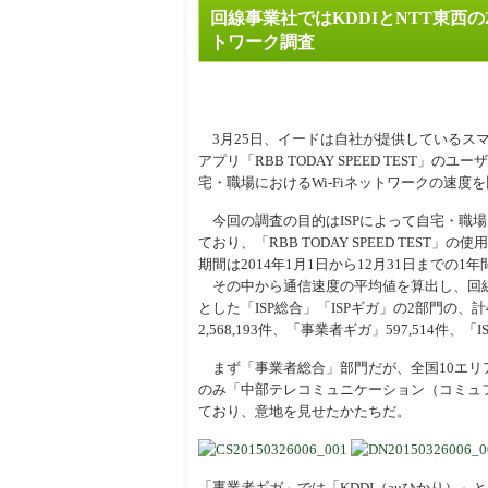
回線事業社ではKDDIとNTT東西の
周辺
トワーク調査
3月25日、イードは自社が提供しているス
アプリ「RBB TODAY SPEED TEST」
宅・職場におけるWi-Fiネットワークの速度
今回の調査の目的はISPによって自宅・職場
ており、「RBB TODAY SPEED TES
期間は2014年1月1日から12月31日までの1年
その中から通信速度の平均値を算出し、回線
とした「ISP総合」「ISPギガ」の2部門の
2,568,193件、「事業者ギガ」597,514件、「IS
まず「事業者総合」部門だが、全国10エリア
のみ「中部テレコミュニケーション（コミュ
ており、意地を見せたかたちだ。
「事業者ギガ」では「KDDI（auひかり）