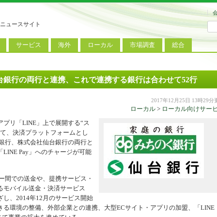
ニュースサイト
サービス
海外
ローカル
市場調査
総合
連
新サービス
iPhoneニュース
地方電波調査
端末市場
ミニトピックス
ートフォン
アプリ
Androidニュース
地方展示会
サービス市場
アンケート
、仙台銀行の両行と連携、これで連携する銀行は合わせて52行
レット
コンテンツ
Windowsニュース
被災地復興状況
2017年12月25日 13時29
ローカル
>
ローカル向けサー
電話
MVNO
国際規格
ローカル向けサービス
アプリ「LINE」上で展開する“ス
料金プラン
海外展示会
おいて、決済プラットフォームとし
く銀行、株式会社仙台銀行の両行と
M2M
電力小売
インバウンド
INE Pay」へのチャージが可能
Fiルーター
現地サービス
ーザー間での送金や、提携サービス・
アラブル端末
るモバイル送金・決済サービス
コン
、2014年12月のサービス開始
る環境の整備、外部企業との連携、大型ECサイト・アプリの加盟、「LINE
ット