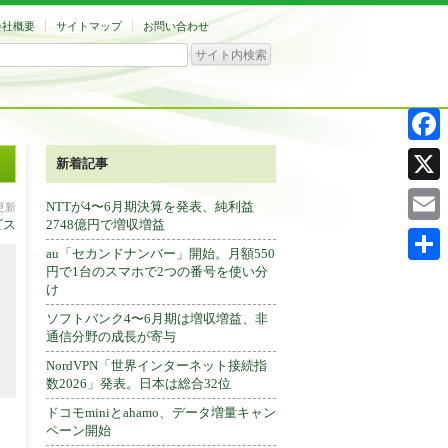
会社概要
サイトマップ
お問い合わせ
Facebo
新着記事
X
NTTが4〜6月期決算を発表、純利益
分更新
ビス
2748億円で増収増益
Email
au「セカンドナンバー」開始。月額550
円で1台のスマホで2つの番号を使い分
共
け
有
ソフトバンク4〜6月期は増収増益、非
通信分野の成長が寄与
NordVPN「世界インターネット接続指
数2026」発表。日本は総合32位
ドコモminiとahamo、データ増量キャン
ペーン開始