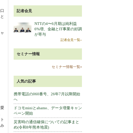
の口
記者会見
こと
NTTの4〜6月期は純利益
6%増、金融とIT事業の好調
キャ
が寄与
記者会見一覧»
セミナー情報
セミナー情報一覧»
人気の記事
携帯電話の060番号、26年7月以降開始
へ
、愛
ドコモminiとahamo、データ増量キャン
ペーン開始
銀
マト
災害時の通信確保についての記事まと
、み
め(令和8年熊本地震)