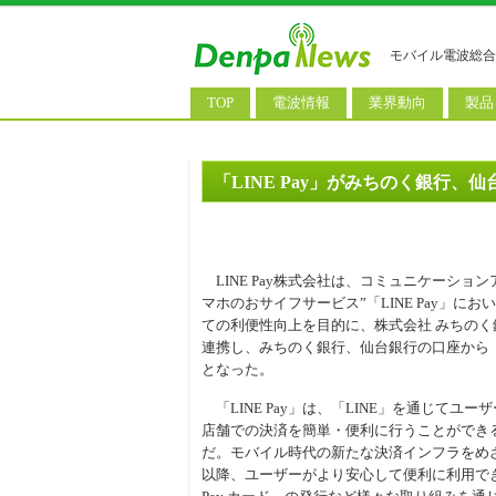
モバイル電波総合
TOP
電波情報
業界動向
製品
電波測定
コンサルティング
AI関
基地局ニュース
決算情報
スマ
「LINE Pay」がみちのく銀行
モバイル政策
M&A/業務提携
タブ
公衆無線LAN
長期計画
携帯
LINE Pay株式会社は、コミュニケーション
料金改定
SIM
マホのおサイフサービス”「LINE Pay」に
ての利便性向上を目的に、株式会社 みちの
IoT/
連携し、みちのく銀行、仙台銀行の口座から「L
となった。
Wi-
「LINE Pay」は、「LINE」を通じてユ
ウェ
店舗での決済を簡単・便利に行うことができ
パソ
だ。モバイル時代の新たな決済インフラをめざし
以降、ユーザーがより安心して便利に利用でき
ロボ