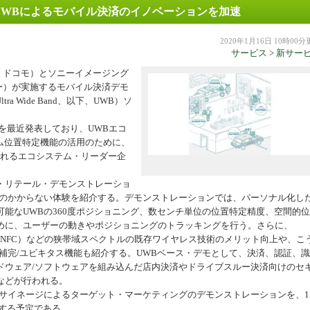
にUWBによるモバイル決済のイノベーションを加速
機器
2020年1月16日 10時00
サービス
>
新サー
モ（以下、ドコモ）とソニーイメージング
ー）が実施するモバイル決済デモ
 Wide Band、以下、UWB）ソ
を最近発表しており、UWBエコ
ム位置特定機能の活用のために、
されるエコシステム・リーダー企
・リテール・デモンストレーショ
間のかからない体験を紹介する。デモンストレーションでは、パーソナル化し
能なUWBの360度ポジショニング、数センチ単位の位置特定精度、空間的
めに、ユーザーの動きやポジショニングのトラッキングを行う。さらに、
や近距離通信（NFC）などの狭帯域スペクトルの既存ワイヤレス技術のメリット向上や、こ
補完/ユビキタス機能も紹介する。UWBベース・デモとして、決済、認証、
ドウェア/ソフトウェアを組み込んだ店内決済やドライブスルー決済向けのセ
などが行われる。
サイネージによるターゲット・マーケティングのデモンストレーションを、1
0で実施する予定である。