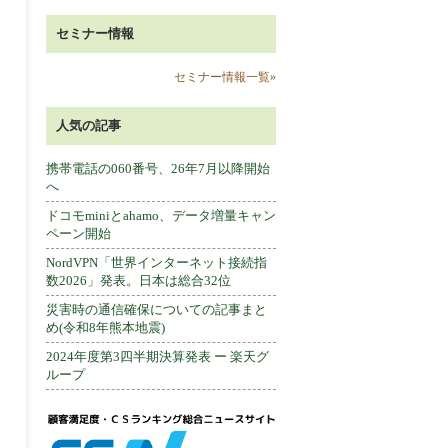
セミナー情報
セミナー情報一覧»
人気の記事
携帯電話の060番号、26年7月以降開始
へ
ドコモminiとahamo、データ増量キャン
ペーン開始
NordVPN「世界インターネット接続指
数2026」発表。日本は総合32位
災害時の通信確保についての記事まと
め(令和8年熊本地震)
2024年度第3四半期決算発表 ー 楽天グ
ループ