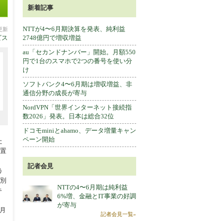
新着記事
NTTが4〜6月期決算を発表、純利益
分更新
ビス
2748億円で増収増益
au「セカンドナンバー」開始。月額550
円で1台のスマホで2つの番号を使い分
け
ソフトバンク4〜6月期は増収増益、非
通信分野の成長が寄与
NordVPN「世界インターネット接続指
数2026」発表。日本は総合32位
ドコモminiとahamo、データ増量キャン
ペーン開始
た
位置
記者会見
う
識別
NTTの4〜6月期は純利益
キ
6%増、金融とIT事業の好調
が寄与
月
記者会見一覧»