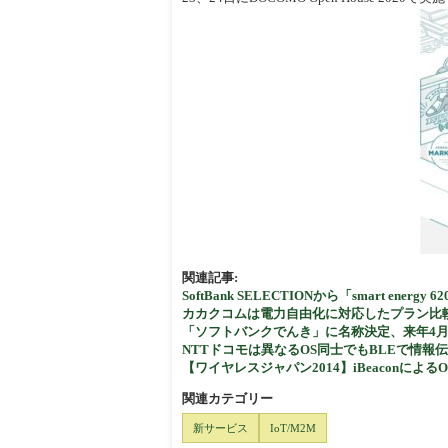
関連記事:
SoftBank SELECTIONから「smart energy
カカクコムは電力自由化に対応したプラン比
「ソフトバンクでんき」に名称決定、来年4
NTTドコモは異なるOS同士でもBLEで情
【ワイヤレスジャパン2014】iBeaconによ
関連カテゴリー
新サービス
IoT/M2M