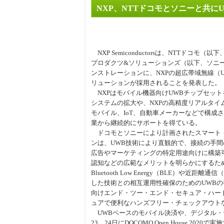
NXP、NTTドコモとソニーと共
周辺
NXP Semiconductorsは、NTTドコ
プロダクツ&ソリューションズ（以下、ソニ
ンストレーションに、NXPの超広帯域無線（Ultra
リューションが採用されることを発表した。
NXPはモバイル機器向けUWBチップセット
システムの拡大や、NXPの高精度リアルタイ
モバイル、IoT、自動車メーカーなどで構成
業から継続的にサポートを得ている。
ドコモとソニーにより計画されたスマート
ンは、UWB技術により直観的で、接続の手
広告やマーケティングの特定用途向けに構築可
認知などの広範なメリットを明らかにするた
Bluetooth Low Energy（BLE）
した技術との相互運用性確保のためのUWBの
向けエンド・ツー・エンド・セキュア・ハー
ュアで便利なハンズフリー・チェックアウト
UWBベースのモバイル決済や、デジタル・
23、24日にDOCOMO Open House 202