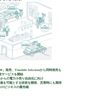
 6200」発売、Y!mobile Selectionから同時発売も
較サービスを開始
月からの電力小売り自由化に向け
報伝達を可能とする技術を開発、災害時にも期待
るO2Oビジネスの最先端