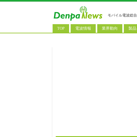
モバイル電波総合
TOP
電波情報
業界動向
製品
電波測定
コンサルティング
AI関
基地局ニュース
決算情報
スマ
モバイル政策
M&A/業務提携
タブ
公衆無線LAN
長期計画
携帯
料金改定
SIM
IoT/
Wi-
ウェ
パソ
ロボ