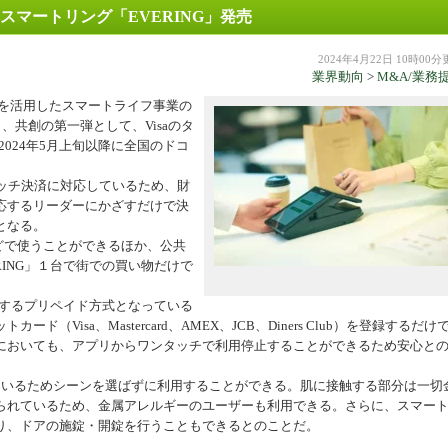
応スマートリング「EVERING」発売
機器
2024年4月22日 10時00
業界動向
>
M&A/業務
グを活用したスマートライフ事業の
、共創の第一弾として、Visaのタ
2024年5月上旬以降に全国のドコ
のタッチ決済に対応しているため、財
応するリーダーにかざすだけで決
となる。
どで使うことができるほか、公共
ING」１台で街での買い物だけで
ジするプリペイド方式となっている
Visa、Mastercard、AMEX、JCB、Diners Club）を登録するだけ
においても、アプリからワンタッチで利用停止することができるため安心と
いるためシーンを選ばずに利用することができる。肌に接触する部分は一切
られているため、金属アレルギーのユーザーも利用できる。さらに、スマー
ており、ドアの施錠・開錠を行うこともできるとのことだ。