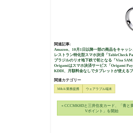
関連記事:
Amazon、10月1日以降一部の商品をキャ
レストラン特化型スマホ決済「TableCheck
ブラジルのリオ地下鉄で初となる「Visa S
Origamiはスマホ決済サービス「Origam
KDDI、月額料金なしでタブレットが使える
関連カテゴリー
M&A/業務提携
ウェアラブル端末
« CCCMKHDと三井住友カード、「青と
Vポイント」を開始