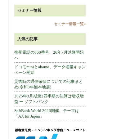
セミナー情報
セミナー情報一覧»
人気の記事
携帯電話の060番号、26年7月以降開始
へ
ドコモminiとahamo、データ増量キャン
ペーン開始
災害時の通信確保についての記事まと
め(令和8年熊本地震)
2025年3月期第2四半期の決算は増収増
益 ー ソフトバンク
SoftBank World 2026開催。テーマは
「AX for Japan」