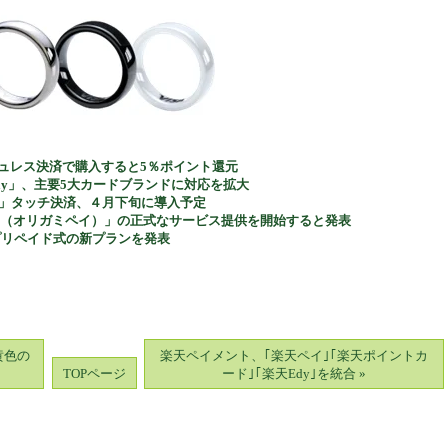
ッシュレス決済で購入すると5％ポイント還元
 Pay」、主要5大カードブランドに対応を拡大
AM」タッチ決済、４月下旬に導入予定
i Pay（オリガミペイ）」の正式なサービス提供を開始すると発表
プリペイド式の新プランを発表
黄色の
楽天ペイメント、｢楽天ペイ｣｢楽天ポイントカ
TOPページ
ード｣｢楽天Edy｣を統合 »