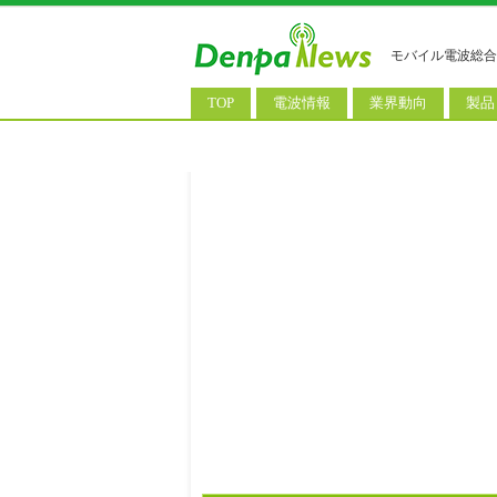
モバイル電波総合
TOP
電波情報
業界動向
製品
電波測定
コンサルティング
AI関
基地局ニュース
決算情報
スマ
モバイル政策
M&A/業務提携
タブ
公衆無線LAN
長期計画
携帯
料金改定
SIM
IoT/
Wi-
ウェ
パソ
ロボ