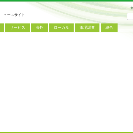
ニュースサイト
サービス
海外
ローカル
市場調査
総合
連
新サービス
iPhoneニュース
地方電波調査
端末市場
ミニトピックス
ートフォン
アプリ
Androidニュース
地方展示会
サービス市場
アンケート
レット
コンテンツ
Windowsニュース
被災地復興状況
電話
MVNO
国際規格
ローカル向けサービス
料金プラン
海外展示会
M2M
電力小売
インバウンド
Fiルーター
現地サービス
アラブル端末
コン
ット