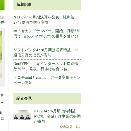
新着記事
NTTが4〜6月期決算を発表、純利益
分更新
提携
2748億円で増収増益
au「セカンドナンバー」開始。月額550
円で1台のスマホで2つの番号を使い分
け
ソフトバンク4〜6月期は増収増益、非
通信分野の成長が寄与
NordVPN「世界インターネット接続指
数2026」発表。日本は総合32位
ドコモminiとahamo、データ増量キャン
ペーン開始
で利
記者会見
のこ
NTTの4〜6月期は純利益
金
6%増、金融とIT事業の好調
トロ
が寄与
記者会見一覧»