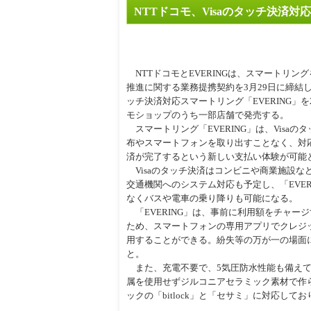
NTTドコモ、Visaのタッチ決済対
周辺
NTTドコモとEVERINGは、スマートリン
推進に関する業務提携契約を3月29日に締結し
ッチ決済対応スマートリング「EVERING」を
モショップのうち一部店舗で発売する。
スマートリング「EVERING」は、Visa
布やスマートフォンを取り出すことなく、対
済が完了するという新しい支払い体験が可能
Visaのタッチ決済はコンビニや商業施設な
交通機関へのシステム対応も予定し、「EVER
なくバスや電車の乗り降りも可能になる。
「EVERING」は、事前に利用額をチャー
ため、スマートフォンの専用アプリでクレジットカード（
用することができる。紛失等の万が一の場面
と。
また、充電不要で、5気圧防水性能も備えて
属を使用せずジルコニアセラミック素材で作
ックの「bitlock」と「セサミ」に対応し