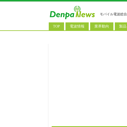
モバイル電波総合
TOP
電波情報
業界動向
製品
電波測定
コンサルティング
AI関
基地局ニュース
決算情報
スマ
モバイル政策
M&A/業務提携
タブ
公衆無線LAN
長期計画
携帯
料金改定
SIM
IoT/
Wi-
ウェ
パソ
ロボ