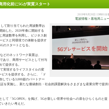
 商用化前に5Gが実質スタート
機器
2019年9月20日 15時01
電波情報
>
基地局ニュ
として割り当てられた周波数帯お
始した。2020年春に開始する
同じ周波数帯を利用し、ビジネス創
サービスと同環境での体験を提供す
5Gのスタートとなる。
局などのネットワーク装置は、
環境であり、商用サービスとして付与
初めて提供する。
って実現するライフスタイルの変
ービスを提供する。さらに、「ド
している3,000超のパートナー
ド検証を実施し、新たな価値創出・社会的課題解決をさまざまな産業分野で提供
して「5G OPEN」を掲げ、5Gが新しい世界や社会への扉をひらくものと捉
ていきたい考えだ。