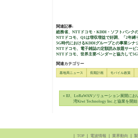
関連記事:
総務省、NTTドコモ・KDDI・ソフトバンク
NTTドコモ、Q1は増収増益で好調、「2年
5G時代におけるKDDIグループとの事業シ
NTTドコモ、電子雑誌の定額読み放題サービ
NTTドコモ、世界主要ベンダーと協力して5
関連カテゴリー
基地局ニュース
長期計画
モバイル政策
« IIJ、LoRaWANソリューション展開に
湾Kiwi Technology Inc.と協業を開始
｜
TOP
｜
電波情報
｜
業界動向
｜
製