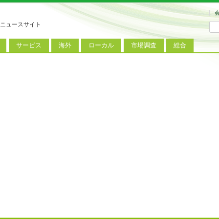
ニュースサイト
サービス
海外
ローカル
市場調査
総合
連
新サービス
iPhoneニュース
地方電波調査
端末市場
ミニトピックス
ートフォン
アプリ
Androidニュース
地方展示会
サービス市場
アンケート
レット
コンテンツ
Windowsニュース
被災地復興状況
電話
MVNO
国際規格
ローカル向けサービス
料金プラン
海外展示会
M2M
電力小売
インバウンド
Fiルーター
現地サービス
アラブル端末
コン
ット