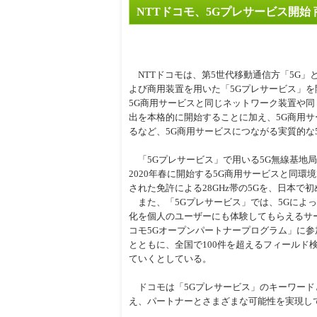
NTTドコモ、5Gプレサービス開始
周辺
NTTドコモは、第5世代移動通信方「5G」
よび商用装置を用いた「5Gプレサービス」を開
5G商用サービスと同じネットワーク装置や
出を本格的に開始することに加え、5G商用
るなど、5G商用サービスにつながる実質的な
「5Gプレサービス」で用いる5G無線基地
2020年春に開始する5G商用サービスと同
された免許による28GHz帯の5Gを、日本で
また、「5Gプレサービス」では、5Gによ
化を個人のユーザーにも体験してもらえるサ
コモ5Gオープンパートナープログラム」に参加
とともに、全国で100件を超えるフィール
ていくとしている。
ドコモは「5Gプレサービス」のキーワードと
え、パートナーとさまざまな可能性を実現し