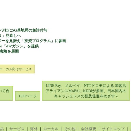
の３社に5G基地局の免許付与
縛り」見直しへ
ナジーを見据え「投資プログラム」に参画
ス「dマガジン」を提供
G実験を展開
ローカル向けサービス
LINE Pay、メルペイ、NTTドコモによる 加盟店
おいて台
アライアンスMoPAに KDDIが参画、日本国内の
TOPページ
キャッシュレスの普及促進をめざす »
品
｜
サービス
｜
海外
｜
ローカル
｜
その他
｜
会社概要
｜
サイトマップ
｜