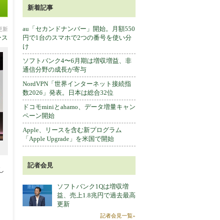
新着記事
au「セカンドナンバー」開始。月額550
分更新
ース
円で1台のスマホで2つの番号を使い分
け
ソフトバンク4〜6月期は増収増益、非
通信分野の成長が寄与
NordVPN「世界インターネット接続指
数2026」発表。日本は総合32位
ドコモminiとahamo、データ増量キャン
ペーン開始
Apple、リースを含む新プログラム
「Apple Upgrade」を米国で開始
記者会見
し
ソフトバンク1Qは増収増
益、売上1.8兆円で過去最高
更新
記者会見一覧»