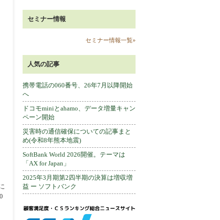
セミナー情報
セミナー情報一覧»
人気の記事
携帯電話の060番号、26年7月以降開始
へ
ドコモminiとahamo、データ増量キャン
ペーン開始
災害時の通信確保についての記事まと
め(令和8年熊本地震)
SoftBank World 2026開催。テーマは
「AX for Japan」
2025年3月期第2四半期の決算は増収増
益 ー ソフトバンク
に
0