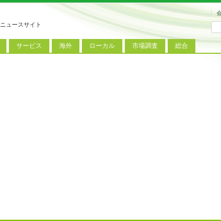
ニュースサイト
サービス
海外
ローカル
市場調査
総合
連
新サービス
iPhoneニュース
地方電波調査
端末市場
ミニトピックス
ートフォン
アプリ
Androidニュース
地方展示会
サービス市場
アンケート
レット
コンテンツ
Windowsニュース
被災地復興状況
電話
MVNO
国際規格
ローカル向けサービス
料金プラン
海外展示会
M2M
電力小売
インバウンド
Fiルーター
現地サービス
アラブル端末
コン
ット