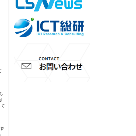
て
ち
は
って
回答
」