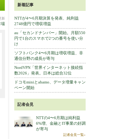
新着記事
NTTが4〜6月期決算を発表、純利益
分更新
市場
2748億円で増収増益
au「セカンドナンバー」開始。月額550
円で1台のスマホで2つの番号を使い分
け
ソフトバンク4〜6月期は増収増益、非
通信分野の成長が寄与
NordVPN「世界インターネット接続指
数2026」発表。日本は総合32位
ドコモminiとahamo、データ増量キャン
ペーン開始
記者会見
NTTの4〜6月期は純利益
6%増、金融とIT事業の好調
が寄与
記者会見一覧»