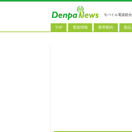
モバイル電波総合
TOP
電波情報
業界動向
製品
電波測定
コンサルティング
AI関
基地局ニュース
決算情報
スマ
モバイル政策
M&A/業務提携
タブ
公衆無線LAN
長期計画
携帯
料金改定
SIM
IoT/
Wi-
ウェ
パソ
ロボ