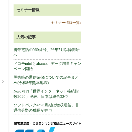
セミナー情報
セミナー情報一覧»
人気の記事
携帯電話の060番号、26年7月以降開始
へ
ドコモminiとahamo、データ増量キャン
ペーン開始
災害時の通信確保についての記事まと
なっ
め(令和8年熊本地震)
NordVPN「世界インターネット接続指
数2026」発表。日本は総合32位
ソフトバンク4〜6月期は増収増益、非
通信分野の成長が寄与