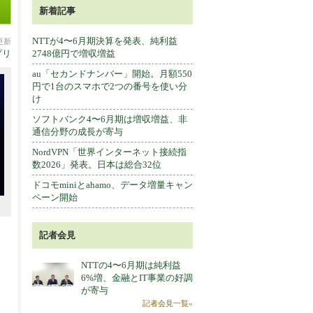
新着記事
NTTが4〜6月期決算を発表、純利益
分更新
プリ
2748億円で増収増益
au「セカンドナンバー」開始。月額550
円で1台のスマホで2つの番号を使い分
け
ソフトバンク4〜6月期は増収増益、非
通信分野の成長が寄与
NordVPN「世界インターネット接続指
数2026」発表。日本は総合32位
ドコモminiとahamo、データ増量キャン
ペーン開始
記者会見
NTTの4〜6月期は純利益
6%増、金融とIT事業の好調
が寄与
記者会見一覧»