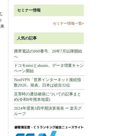
セミナー情報
広
ロ
セミナー情報一覧»
成果
人気の記事
。
携帯電話の060番号、26年7月以降開始
へ
ドコモminiとahamo、データ増量キャン
ペーン開始
NordVPN「世界インターネット接続指
数2026」発表。日本は総合32位
災害時の通信確保についての記事まと
め(令和8年熊本地震)
2024年度第3四半期決算発表 ー 楽天グ
ループ