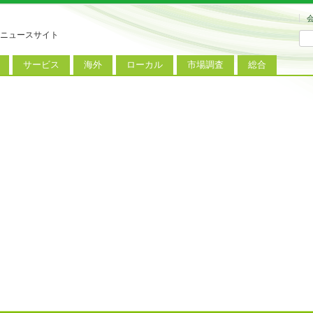
ニュースサイト
サービス
海外
ローカル
市場調査
総合
連
新サービス
iPhoneニュース
地方電波調査
端末市場
ミニトピックス
ートフォン
アプリ
Androidニュース
地方展示会
サービス市場
アンケート
レット
コンテンツ
Windowsニュース
被災地復興状況
電話
MVNO
国際規格
ローカル向けサービス
料金プラン
海外展示会
M2M
電力小売
インバウンド
Fiルーター
現地サービス
アラブル端末
コン
ット