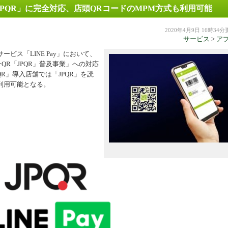
「JPQR」に完全対応、店頭QRコードのMPM方式も利用可能
機器
2020年4月9日 16時34
サービス
>
ア
ービス「LINE Pay」において、
QR「JPQR」普及事業」への対応
R」導入店舗では「JPQR」を読
を利用可能となる。