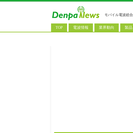
モバイル電波総合
TOP
電波情報
業界動向
製品
電波測定
コンサルティング
AI関
基地局ニュース
決算情報
スマ
モバイル政策
M&A/業務提携
タブ
公衆無線LAN
長期計画
携帯
料金改定
SIM
IoT/
Wi-
ウェ
パソ
ロボ