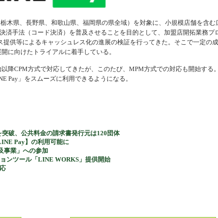
栃木県、長野県、和歌山県、福岡県の県全域）を対象に、小規模店舗を含む
た決済手法（コード決済）を普及させることを目的として、加盟店開拓業務プ
ス提供等によるキャッシュレス化の進展の検証を行ってきた。そこで一定の
国展開に向けたトライアルに着手している。
事業開始以降CPM方式で対応してきたが、このたび、MPM方式での対応も開始する
NE Pay」をスムーズに利用できるようになる。
団体を突破、公共料金の請求書発行元は120団体
NE Pay】の利用可能に
普及事業」への参加
ンツール「LINE WORKS」提供開始
対応