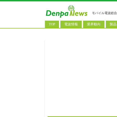
モバイル電波総合
TOP
電波情報
業界動向
製品
電波測定
コンサルティング
AI関
基地局ニュース
決算情報
スマ
モバイル政策
M&A/業務提携
タブ
公衆無線LAN
長期計画
携帯
料金改定
SIM
IoT/
Wi-
ウェ
パソ
ロボ