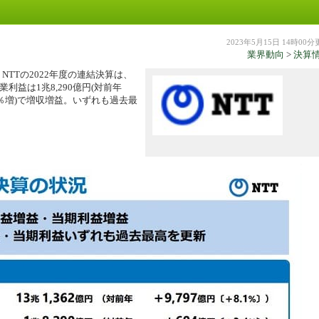
。
機器
2023年5月15日 14時00
業界動向
>
決算
NTTの2022年度の連結決算は、
営業利益は1兆8,290億円(対前年
2.7％増)で増収増益。いずれも過去最