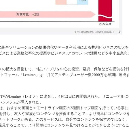
アの統合ソリューションの提供強化やデータ利活用による共創ビジネスの拡大を
ビスによる業務効率化の提案やビジネスdアカウントの活用などを中小企業向
スの拡大を目指して、d払いアプリを中心に投資、融資、保険などを提供を計
フォーム「Lemimo」は、月間アクティブユーザー数2000万を早期に達成
VがLemino（レミノ）に改名し、4月12日に再開始された。リニューアルに
いシステムが導入された。
組みは、おすすめ画面とエモートライン画面の2種類トップ画面を持っている事に
ントを持ち、友人や家族がコンテンツを推薦することで、より簡単にコンテンツ
ネットワークがある。このサービスは、自分でコンテンツを探すのではなく
発見することで、より簡単にコンテンツを見つけることができるようにする