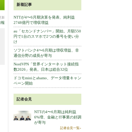
新着記事
NTTが4〜6月期決算を発表、純利益
分更新
情報
2748億円で増収増益
au「セカンドナンバー」開始。月額550
円で1台のスマホで2つの番号を使い分
け
ソフトバンク4〜6月期は増収増益、非
通信分野の成長が寄与
NordVPN「世界インターネット接続指
数2026」発表。日本は総合32位
ドコモminiとahamo、データ増量キャン
ペーン開始
記者会見
NTTの4〜6月期は純利益
6%増、金融とIT事業の好調
が寄与
記者会見一覧»