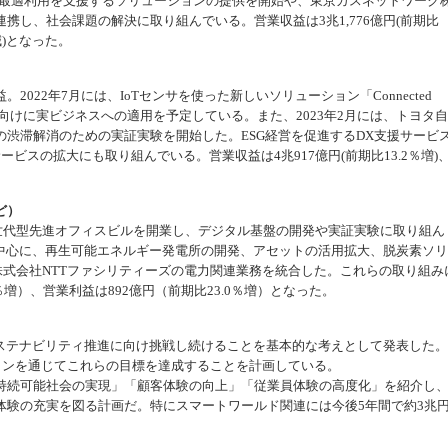
の最適利用を支援するソリューションの提供を開始や、東京ガスネットワーク
携し、社会課題の解決に取り組んでいる。営業収益は3兆1,776億円(前期比
％減)となった。
022年7月には、IoTセンサを使った新しいソリューション「Connected
会社向けに実ビジネスへの適用を予定している。また、2023年2月には、トヨタ
渋滞解消のための実証実験を開始した。ESG経営を促進するDX支援サービ
ービスの拡大にも取り組んでいる。営業収益は4兆917億円(前期比13.2％増)
。
ど）
次世代型先進オフィスビルを開業し、デジタル基盤の開発や実証実験に取り組ん
を中心に、再生可能エネルギー発電所の開発、アセットの活用拡大、脱炭素ソ
に株式会社NTTファシリティーズの電力関連業務を統合した。これらの取り組み
4％増）、営業利益は892億円（前期比23.0％増）となった。
サステナビリティ推進に向け挑戦し続けることを基本的な考えとして発表した。
ョンを通じてこれらの目標を達成することを計画している。
持続可能社会の実現」「顧客体験の向上」「従業員体験の高度化」を紹介し
体験の充実を図る計画だ。特にスマートワールド関連には今後5年間で約3兆