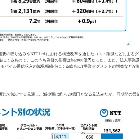
要の取り込みやNTT Ltd.における構造改革を通じたコスト削減などによるグ
によるもので、このうち為替の影響は約2800億円だった。また、法人事業
るモバイル通信収入の減収幅縮小による総合ICT事業セグメントの増益などが
年度比で減少する見通し。減少額は約7620億円となる見込みだが、同期間の営