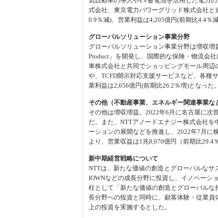
気自動車の導入やEV蓄電池を活用した電力
式会社、東京電力パワーグリッド株式会社と連
0.9％減)、営業利益は4,205億円(前期比4.4
グローバルソリューション事業分野
グローバルソリューション事業分野は増収増益。2
Product」を開発し、国際的な保険・物流
車株式会社と共同でショッピングモール周辺の
や、TCFD開示対応支援サービスなど、各種サ
業利益は2,656億円(前期比26.2％増)となった
その他（不動産事業、エネルギー関連事業な
その他は増収増益。2022年6月に名古屋に
だ。また、NTTアノードエナジー株式会社
ーションの展開などを推進し、2022年7月
より、営業収益は1兆8,070億円（前期比29.
新中期経営戦略について
NTTは、新たな価値の創造とグローバルな
IOWNなどの成長分野に投資し、イノベーシ
柱として「新たな価値の創造とグローバルな
長分野への投資と同時に、顧客体験・従業員
上の投資を実施するとした。