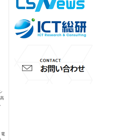
シ
の高
し
、電