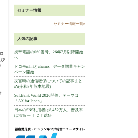
セミナー情報
セミナー情報一覧»
人気の記事
携帯電話の060番号、26年7月以降開始
ロ
へ
及び
挙
ドコモminiとahamo、データ増量キャン
ペーン開始
災害時の通信確保についての記事まと
め(令和8年熊本地震)
業
SoftBank World 2026開催。テーマは
「AX for Japan」
日本のSNS利用者は8,452万人、普及率
は79% ー ＩＣＴ総研