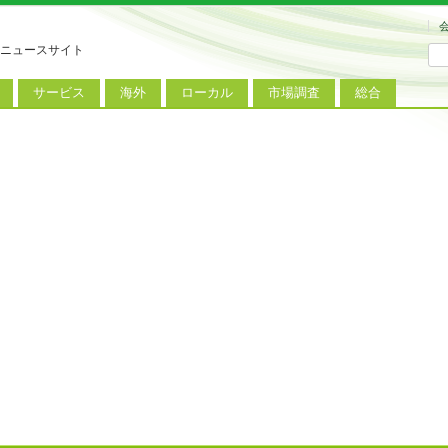
ニュースサイト
サービス
海外
ローカル
市場調査
総合
連
新サービス
iPhoneニュース
地方電波調査
端末市場
ミニトピックス
ートフォン
アプリ
Androidニュース
地方展示会
サービス市場
アンケート
レット
コンテンツ
Windowsニュース
被災地復興状況
電話
MVNO
国際規格
ローカル向けサービス
料金プラン
海外展示会
M2M
電力小売
インバウンド
Fiルーター
現地サービス
アラブル端末
コン
ット