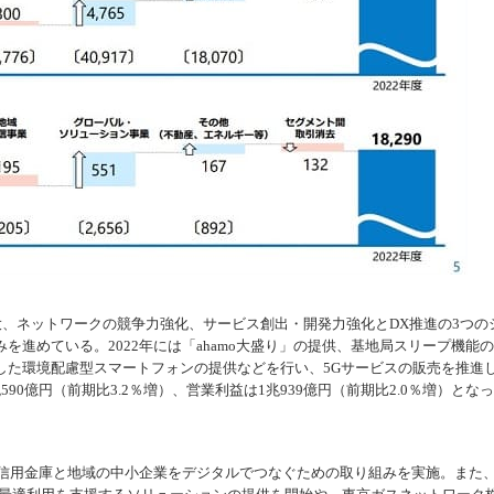
大、ネットワークの競争力強化、サービス創出・開発力強化とDX推進の3つの
を進めている。2022年には「ahamo大盛り」の提供、基地局スリープ機能
した環境配慮型スマートフォンの提供などを行い、5Gサービスの販売を推進
0億円（前期比3.2％増）、営業利益は1兆939億円（前期比2.0％増）となっ
の信用金庫と地域の中小企業をデジタルでつなぐための取り組みを実施。また