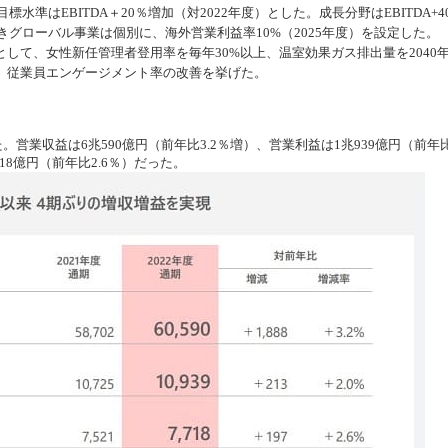
水準はEBITDA＋20％増加（対2022年度）とした。成長分野はEBITDA+4
きグローバル事業は個別に、海外営業利益率10%（2025年度）を設定した。
して、女性新任管理者登用率を毎年30%以上、温室効果ガス排出量を2040
、従業員エンゲージメント率の改善を挙げた。
。営業収益は6兆590億円（前年比3.2％増）、営業利益は1兆939億円（前年
18億円（前年比2.6％）だった。