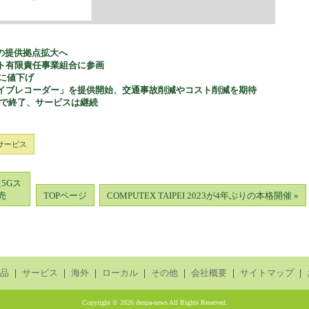
の提供拠点拡大へ
ト有限責任事業組合に参画
円に値下げ
ライブレコーダー」を提供開始、交通事故削減やコスト削減を期待
内で終了、サービスは継続
サービス
5Gス
発売
TOPページ
COMPUTEX TAIPEI 2023が4年ぶりの本格開催 »
品
｜
サービス
｜
海外
｜
ローカル
｜
その他
｜
会社概要
｜
サイトマップ
｜
Copyright © 2026 denpa-news All Rights Reserved.