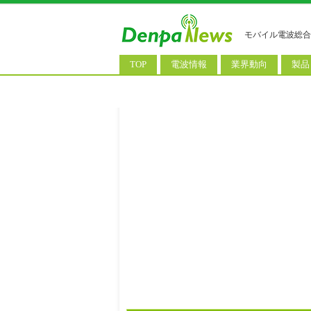
モバイル電波総合
TOP
電波情報
業界動向
製品
電波測定
コンサルティング
AI関
基地局ニュース
決算情報
スマ
モバイル政策
M&A/業務提携
タブ
公衆無線LAN
長期計画
携帯
料金改定
SIM
IoT/
Wi-
ウェ
パソ
ロボ