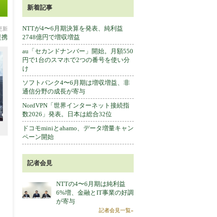
新着記事
NTTが4〜6月期決算を発表、純利益
分更新
提携
2748億円で増収増益
au「セカンドナンバー」開始。月額550
円で1台のスマホで2つの番号を使い分
け
ソフトバンク4〜6月期は増収増益、非
通信分野の成長が寄与
NordVPN「世界インターネット接続指
数2026」発表。日本は総合32位
ドコモminiとahamo、データ増量キャン
ペーン開始
記者会見
NTTの4〜6月期は純利益
6%増、金融とIT事業の好調
が寄与
記者会見一覧»