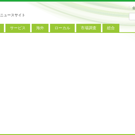
ニュースサイト
サービス
海外
ローカル
市場調査
総合
連
新サービス
iPhoneニュース
地方電波調査
端末市場
ミニトピックス
ートフォン
アプリ
Androidニュース
地方展示会
サービス市場
アンケート
レット
コンテンツ
Windowsニュース
被災地復興状況
電話
MVNO
国際規格
ローカル向けサービス
料金プラン
海外展示会
M2M
電力小売
インバウンド
Fiルーター
現地サービス
アラブル端末
コン
ット