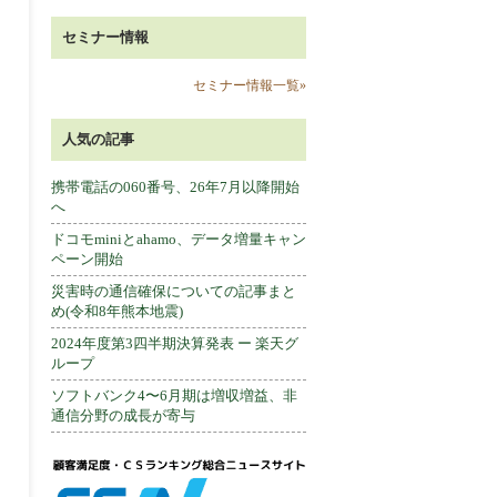
セミナー情報
セミナー情報一覧»
人気の記事
携帯電話の060番号、26年7月以降開始
へ
ドコモminiとahamo、データ増量キャン
ペーン開始
災害時の通信確保についての記事まと
め(令和8年熊本地震)
2024年度第3四半期決算発表 ー 楽天グ
ループ
ソフトバンク4〜6月期は増収増益、非
通信分野の成長が寄与