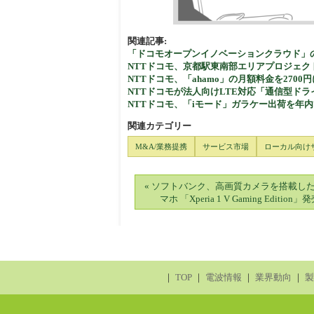
関連記事:
「ドコモオープンイノベーションクラウド」
NTTドコモ、京都駅東南部エリアプロジェク
NTTドコモ、「ahamo」の月額料金を2700
NTTドコモが法人向けLTE対応「通信型ド
NTTドコモ、「iモード」ガラケー出荷を年
関連カテゴリー
M&A/業務提携
サービス市場
ローカル向け
« ソフトバンク、高画質カメラを搭載した
マホ 「Xperia 1 V Gaming Edition」
｜
TOP
｜
電波情報
｜
業界動向
｜
製