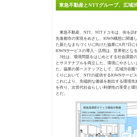
東急不動産とNTTグループ、広域
周辺
東急不動産、NTT、NTTドコモは、街を訪
先進都市の実現をめざし、IOWN構想に関連
た新たなまちづくりに向けた協業に6月7日に
IOWNサービスの導入・活用は、世界初とな
3社は、環境問題をはじめとする社会課題の
とサステナブルを両立した、環境にやさしい
た。協業の第一ステップとして、広域渋谷圏
くりにおいて、NTTの提供するIOWNサー
これにより、先端的な価値を創出する環境先
を作り、次世代社会らしい利便性の享受と環
とだ。