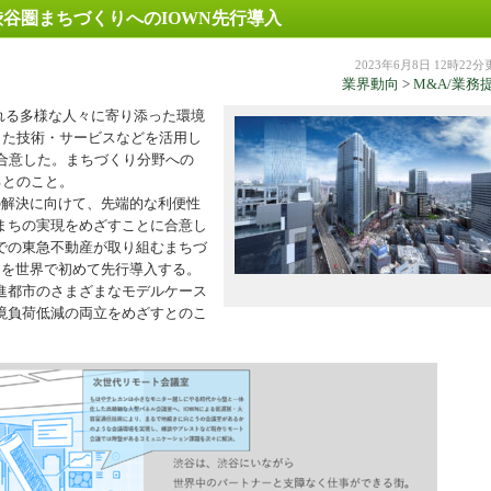
渋谷圏まちづくりへのIOWN先行導入
機器
2023年6月8日 12時22
業界動向
>
M&A/業務
れる多様な人々に寄り添った環境
した技術・サービスなどを活用し
合意した。まちづくり分野への
るとのこと。
解決に向けて、先端的な利便性
まちの実現をめざすことに合意し
での東急不動産が取り組むまちづ
ビスを世界で初めて先行導入する。
進都市のさまざまなモデルケース
境負荷低減の両立をめざすとのこ