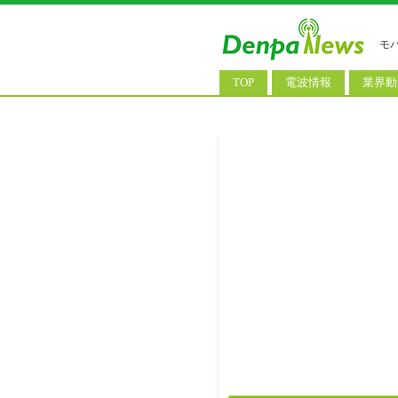
モ
TOP
電波情報
業界動
電波測定
コンサ
基地局ニュース
決算情
モバイル政策
M&A/
公衆無線LAN
長期計
料金改