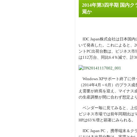
2014年第3四半期 国内
焉か
IDC Japan株式会社は日本
いて発表した。これによると、20
ントPC出荷台数は、ビジネス市場
は112万台、同比6.4％減で、計
Windows XPサポート終了
（2014年4月～6月）のプラ
え需要が終焉を迎え、マイナス
の生産調整が間に合わず想定よ
ベンダー毎に見てみると、上位5
ビジネス市場では前年同期比は
HPは63％増と顕著にみられる。
IDC Japan PC， 携帯端
における出荷台数は、実需とか